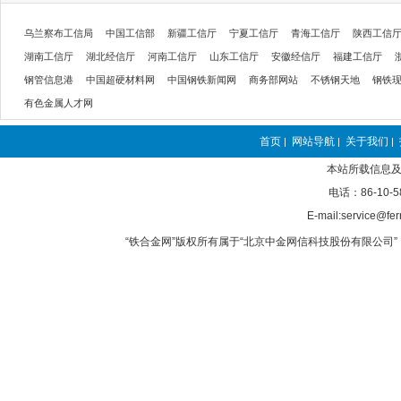
乌兰察布工信局
中国工信部
新疆工信厅
宁夏工信厅
青海工信厅
陕西工信
湖南工信厅
湖北经信厅
河南工信厅
山东工信厅
安徽经信厅
福建工信厅
钢管信息港
中国超硬材料网
中国钢铁新闻网
商务部网站
不锈钢天地
钢铁
有色金属人才网
首页
网站导航
关于我们
|
|
|
本站所载信息及
电话：86-10-5
E-mail:service@fer
“铁合金网”版权所有属于“北京中金网信科技股份有限公司” 