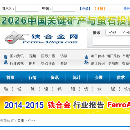
商
用户名：
密码：
【登录】
【注册】
资讯
价格
企
国内资讯
视频
国际扫描
访谈
每日价格
钢厂采购
市场
资
市
讯
场
行业透视
图片
热点评论
专题
统计数据
走势图
数据
首页
行情
资讯
统计
会展
供求
硅
锰
铬
镍
钨
钼
钒
钛
铌
铁
当前位置：
首页
>
企业