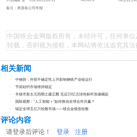
57
西藏矿业
352,005,228.11
-43.43%
-30,211,13
备注：来源各公司年报
中国铁合金网版权所有，未经许可，任何单位
转载，否则视为侵权，本网站将依法追究其法
相关新闻
·
中钢协：外部不确定性上升影响钢铁产业链运行
·
节前硅钙市场维持稳定
·
丰镇市新太元四期土建正酣 见证23亿元绿色标杆加速崛起
·
国际观察：“人工智能＋”如何推动全球合作共赢？
·
锚定全球五亿只轮毂市场——镁合金锻造轮毂
评论内容
请登录后评论！
登录
注册