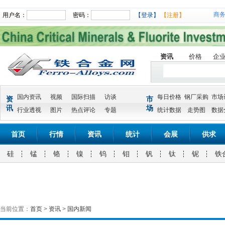
商
用户名：
密码：
【登录】
【注册】
资讯
价格
企
国内资讯
视频
国际扫描
访谈
每日价格
钢厂采购
市场
资
市
讯
场
行业透视
图片
热点评论
专题
统计数据
走势图
数据
首页
行情
资讯
统计
会展
供求
硅
锰
铬
镍
钨
钼
钒
钛
铌
铁
当前位置：
首页
>
资讯
>
国内新闻