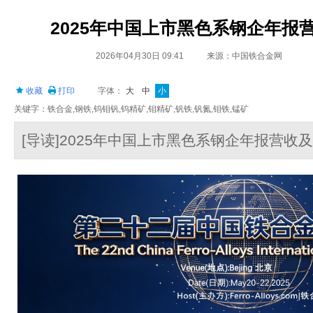
2025年中国上市黑色系钢企年报
2026年04月30日 09:41
来源：中国铁合金网
收藏
打印
字体：
大
中
小
关键字：铁合金,钢铁,钨钼钒,钨精矿,钼精矿,钒铁,钒氮,钼铁,锰矿
[导读]2025年中国上市黑色系钢企年报营收