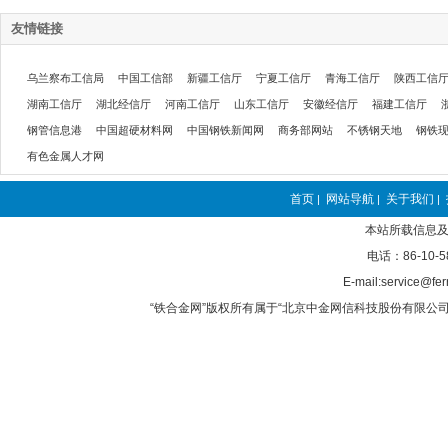
友情链接
乌兰察布工信局
中国工信部
新疆工信厅
宁夏工信厅
青海工信厅
陕西工信
湖南工信厅
湖北经信厅
河南工信厅
山东工信厅
安徽经信厅
福建工信厅
钢管信息港
中国超硬材料网
中国钢铁新闻网
商务部网站
不锈钢天地
钢铁
有色金属人才网
首页
网站导航
关于我们
|
|
|
本站所载信息及
电话：86-10-5
E-mail:service@fer
“铁合金网”版权所有属于“北京中金网信科技股份有限公司”