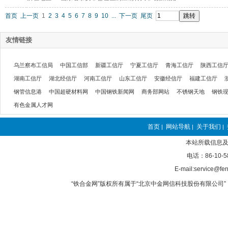
首页
上一页
1
2
3
4
5
6
7
8
9
10
...
下一页
尾页
友情链接
乌兰察布工信局
中国工信部
新疆工信厅
宁夏工信厅
青海工信厅
陕西工信
湖南工信厅
湖北经信厅
河南工信厅
山东工信厅
安徽经信厅
福建工信厅
钢管信息港
中国超硬材料网
中国钢铁新闻网
商务部网站
不锈钢天地
钢铁
有色金属人才网
首页
网站导航
关于我们
|
|
|
本站所载信息及
电话：86-10-5
E-mail:service@fer
“铁合金网”版权所有属于“北京中金网信科技股份有限公司” 