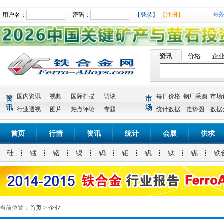
商
用户名：
密码：
【登录】
【注册】
资讯
价格
企
国内资讯
视频
国际扫描
访谈
每日价格
钢厂采购
市场
资
市
讯
场
行业透视
图片
热点评论
专题
统计数据
走势图
数据
首页
行情
资讯
统计
会展
供求
硅
锰
铬
镍
钨
钼
钒
钛
铌
铁
当前位置：
首页
>
企业