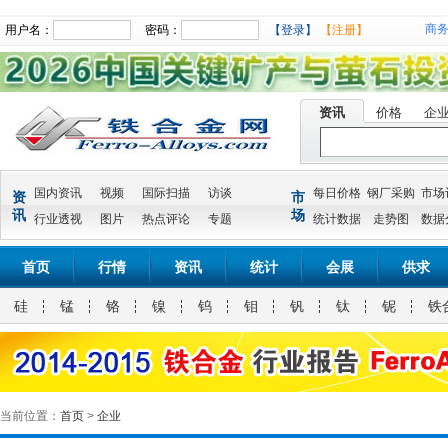
商
用户名：
密码：
【登录】
【注册】
资讯
价格
企
国内资讯
视频
国际扫描
访谈
每日价格
钢厂采购
市场
资
市
讯
场
行业透视
图片
热点评论
专题
统计数据
走势图
数据
首页
行情
资讯
统计
会展
供求
硅
锰
铬
镍
钨
钼
钒
钛
铌
铁
当前位置：
首页
>
企业