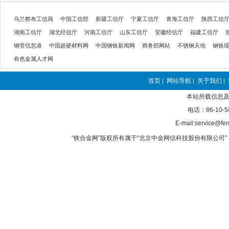
乌兰察布工信局
中国工信部
新疆工信厅
宁夏工信厅
青海工信厅
陕西工信
湖南工信厅
湖北经信厅
河南工信厅
山东工信厅
安徽经信厅
福建工信厅
钢管信息港
中国超硬材料网
中国钢铁新闻网
商务部网站
不锈钢天地
钢铁
有色金属人才网
首页
网站导航
关于我们
|
|
|
本站所载信息及
电话：86-10-5
E-mail:service@fer
“铁合金网”版权所有属于“北京中金网信科技股份有限公司” 