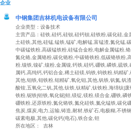
企业
中钢集团吉林机电设备有限公司
企业类型：设备技术
主营产品：硅铁,硅钙,硅钡,硅钙钡,硅铁粉,碳化硅,金
土硅铁,其他,硅锰,锰铁,锰矿,电解锰,富锰渣,氮化锰,
中碳锰铁粉,高碳锰铁粉,硅锰合金粉,电解金属锰粉,铬铁
氮化铬,金属铬粉,碳化铬粉,中碳铬铁粉,低碳铬铁粉,
粉,镍铁,镍矿,镍粉,金属镍,钙铁,硅钙,硼铁,磷铁,硫铁
属钙,高纯钙,钙铝合金,稀土硅镁,钨铁,钨铁粉,钨精矿
其他,钼铁,钼铁粉,钼精矿,氧化钼,其他,钒铁,钒氮,钒
酸铵,五氧化二钒,其他,钛铁,钛精矿,钛铁粉,海绵钛|废
铁粉,铌铁|钽铁,氧化铌|钽,镁锭,镁粉,镁合金,硼铁,磷铁
硼铁粉,还原铁粉,氮化铬铁,氮化硅铁,氮化锰铁,碳化硼
焦炭,煤炭,电力,运输,铸造,耐材,铁矿石,电极糊,不锈
碳素电极,其他,碳化钙(电石),铁合金,钽
所在地区： 吉林