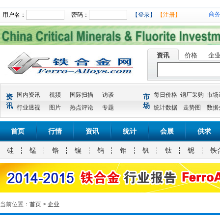
商
用户名：
密码：
【登录】
【注册】
资讯
价格
企
国内资讯
视频
国际扫描
访谈
每日价格
钢厂采购
市场
资
市
讯
场
行业透视
图片
热点评论
专题
统计数据
走势图
数据
首页
行情
资讯
统计
会展
供求
硅
锰
铬
镍
钨
钼
钒
钛
铌
铁
当前位置：
首页
>
企业