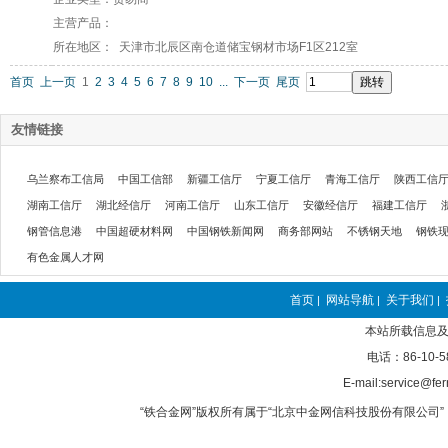
主营产品：
所在地区： 天津市北辰区南仓道储宝钢材市场F1区212室
首页
上一页
1
2
3
4
5
6
7
8
9
10
...
下一页
尾页
友情链接
乌兰察布工信局
中国工信部
新疆工信厅
宁夏工信厅
青海工信厅
陕西工信
湖南工信厅
湖北经信厅
河南工信厅
山东工信厅
安徽经信厅
福建工信厅
钢管信息港
中国超硬材料网
中国钢铁新闻网
商务部网站
不锈钢天地
钢铁
有色金属人才网
首页
网站导航
关于我们
|
|
|
本站所载信息及
电话：86-10-5
E-mail:service@fer
“铁合金网”版权所有属于“北京中金网信科技股份有限公司” 