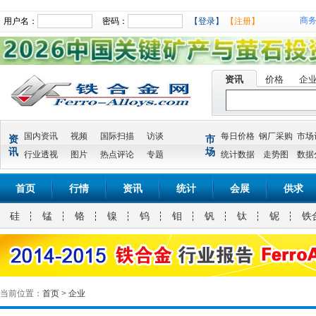
商
用户名：
密码：
【登录】
【注册】
资讯
价格
企
国内资讯
视频
国际扫描
访谈
每日价格
钢厂采购
市场
资
市
讯
场
行业透视
图片
热点评论
专题
统计数据
走势图
数据
首页
行情
资讯
统计
会展
供求
硅
锰
铬
镍
钨
钼
钒
钛
铌
铁
当前位置：
首页
>
企业