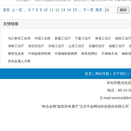
首页
上一页
...
6
7
8
9
10
11
12
13
14
15
...
下一页
尾页
友情链接
乌兰察布工信局
中国工信部
新疆工信厅
宁夏工信厅
青海工信厅
陕西工信
湖南工信厅
湖北经信厅
河南工信厅
山东工信厅
安徽经信厅
福建工信厅
钢管信息港
中国超硬材料网
中国钢铁新闻网
商务部网站
不锈钢天地
钢铁
有色金属人才网
首页
网站导航
关于我们
|
|
|
本站所载信息及
电话：86-10-5
E-mail:service@fer
“铁合金网”版权所有属于“北京中金网信科技股份有限公司” 