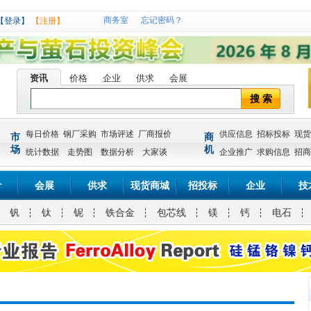
商务室
忘记密码？
【登录】
【注册】
资讯
价格
企业
供求
会展
搜 索
每日价格
钢厂采购
市场评述
厂商报价
供应信息
招标投标
现货
市
商
场
机
统计数据
走势图
数据分析
大家谈
企业推广
求购信息
招商
计
会展
供求
现货商城
招投标
企业
技
钒
钛
铌
铁合金
包芯线
镁
钙
电石