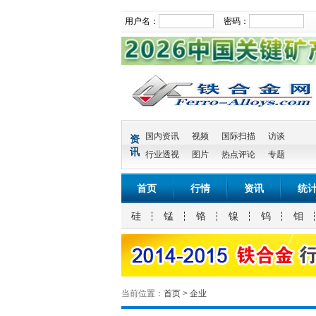
用户名：
密码：
国内资讯
视频
国际扫描
访谈
资
讯
行业透视
图片
热点评论
专题
首页
行情
资讯
统
硅
锰
铬
镍
钨
钼
当前位置：
首页
>
企业