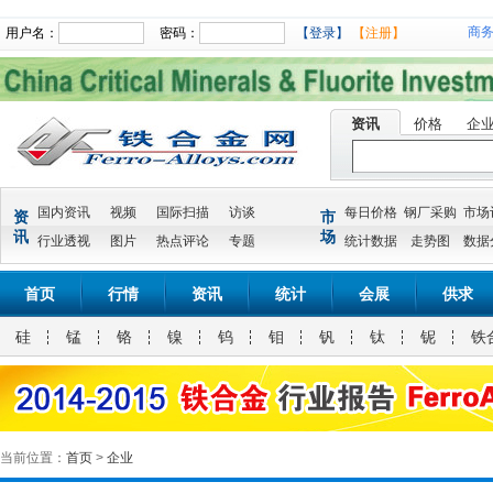
商
用户名：
密码：
【登录】
【注册】
资讯
价格
企
国内资讯
视频
国际扫描
访谈
每日价格
钢厂采购
市场
资
市
讯
场
行业透视
图片
热点评论
专题
统计数据
走势图
数据
首页
行情
资讯
统计
会展
供求
硅
锰
铬
镍
钨
钼
钒
钛
铌
铁
当前位置：
首页
>
企业