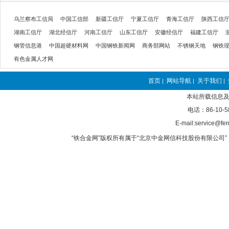
乌兰察布工信局
中国工信部
新疆工信厅
宁夏工信厅
青海工信厅
陕西工信
湖南工信厅
湖北经信厅
河南工信厅
山东工信厅
安徽经信厅
福建工信厅
钢管信息港
中国超硬材料网
中国钢铁新闻网
商务部网站
不锈钢天地
钢铁
有色金属人才网
首页
网站导航
关于我们
|
|
|
本站所载信息及
电话：86-10-5
E-mail:service@fer
“铁合金网”版权所有属于“北京中金网信科技股份有限公司” 