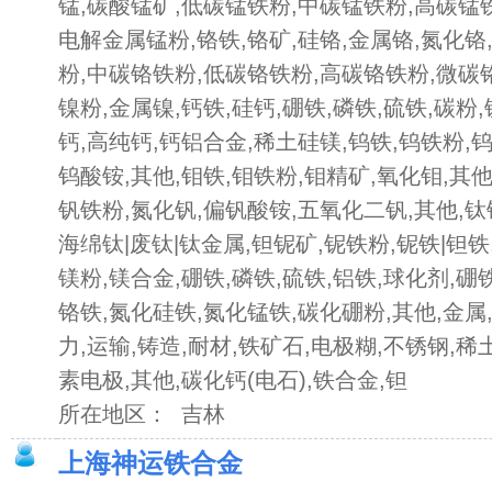
锰,碳酸锰矿,低碳锰铁粉,中碳锰铁粉,高碳锰
电解金属锰粉,铬铁,铬矿,硅铬,金属铬,氮化铬
粉,中碳铬铁粉,低碳铬铁粉,高碳铬铁粉,微碳铬
镍粉,金属镍,钙铁,硅钙,硼铁,磷铁,硫铁,碳粉
钙,高纯钙,钙铝合金,稀土硅镁,钨铁,钨铁粉,
钨酸铵,其他,钼铁,钼铁粉,钼精矿,氧化钼,其他
钒铁粉,氮化钒,偏钒酸铵,五氧化二钒,其他,钛
海绵钛|废钛|钛金属,钽铌矿,铌铁粉,铌铁|钽铁,
镁粉,镁合金,硼铁,磷铁,硫铁,铝铁,球化剂,硼
铬铁,氮化硅铁,氮化锰铁,碳化硼粉,其他,金属,
力,运输,铸造,耐材,铁矿石,电极糊,不锈钢,稀
素电极,其他,碳化钙(电石),铁合金,钽
所在地区： 吉林
上海神运铁合金