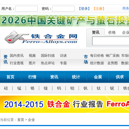
商
用户名：
密码：
【登录】
【注册】
资讯
价格
企
国内资讯
视频
国际扫描
访谈
每日价格
钢厂采购
市场
资
市
讯
场
行业透视
图片
热点评论
专题
统计数据
走势图
数据
首页
行情
资讯
统计
会展
供求
硅
锰
铬
镍
钨
钼
钒
钛
铌
铁
当前位置：
首页
>
企业