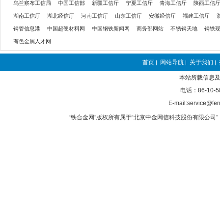
乌兰察布工信局
中国工信部
新疆工信厅
宁夏工信厅
青海工信厅
陕西工信
湖南工信厅
湖北经信厅
河南工信厅
山东工信厅
安徽经信厅
福建工信厅
钢管信息港
中国超硬材料网
中国钢铁新闻网
商务部网站
不锈钢天地
钢铁
有色金属人才网
首页
网站导航
关于我们
|
|
|
本站所载信息及
电话：86-10-5
E-mail:service@fer
“铁合金网”版权所有属于“北京中金网信科技股份有限公司” 