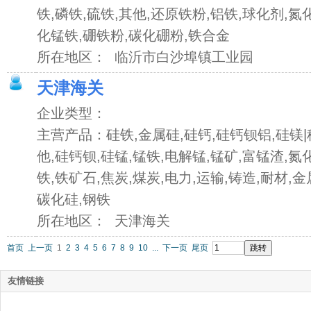
铁,磷铁,硫铁,其他,还原铁粉,铝铁,球化剂,氮
化锰铁,硼铁粉,碳化硼粉,铁合金
所在地区： 临沂市白沙埠镇工业园
天津海关
企业类型：
主营产品：硅铁,金属硅,硅钙,硅钙钡铝,硅镁|
他,硅钙钡,硅锰,锰铁,电解锰,锰矿,富锰渣,氮
铁,铁矿石,焦炭,煤炭,电力,运输,铸造,耐材,金
碳化硅,钢铁
所在地区： 天津海关
首页
上一页
1
2
3
4
5
6
7
8
9
10
...
下一页
尾页
友情链接