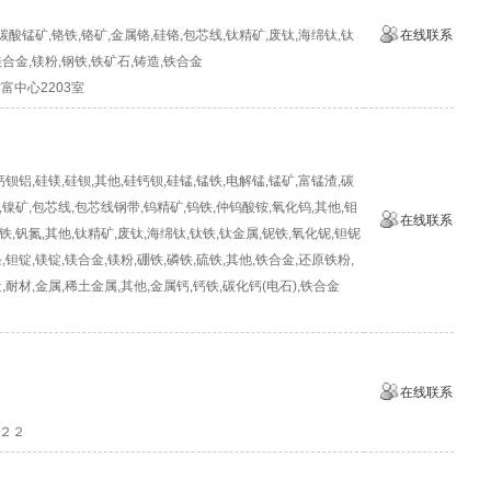
碳酸锰矿,铬铁,铬矿,金属铬,硅铬,包芯线,钛精矿,废钛,海绵钛,钛
在线联系
镁合金,镁粉,钢铁,铁矿石,铸造,铁合金
富中心2203室
钡铝,硅镁,硅钡,其他,硅钙钡,硅锰,锰铁,电解锰,锰矿,富锰渣,碳
,镍矿,包芯线,包芯线钢带,钨精矿,钨铁,仲钨酸铵,氧化钨,其他,钼
在线联系
铁,钒氮,其他,钛精矿,废钛,海绵钛,钛铁,钛金属,铌铁,氧化铌,钽铌
,钽锭,镁锭,镁合金,镁粉,硼铁,磷铁,硫铁,其他,铁合金,还原铁粉,
造,耐材,金属,稀土金属,其他,金属钙,钙铁,碳化钙(电石),铁合金
在线联系
２２