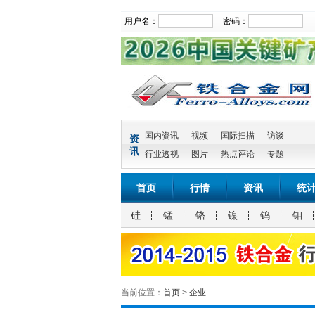
用户名：
密码：
国内资讯
视频
国际扫描
访谈
资
讯
行业透视
图片
热点评论
专题
首页
行情
资讯
统
硅
锰
铬
镍
钨
钼
当前位置：
首页
>
企业