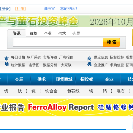
商务室
忘记密码？
【登录】
【注册】
资讯
价格
企业
供求
会展
搜 索
每日价格
钢厂采购
市场评述
厂商报价
供应信息
招标投标
现货
市
商
场
机
统计数据
走势图
数据分析
大家谈
企业推广
求购信息
招商
计
会展
供求
现货商城
招投标
企业
技
钒
钛
铌
铁合金
包芯线
镁
钙
电石