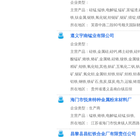
企业类型：
主营产品：硅锰,锰铁,电解锰,锰矿,富锰渣,
铁,钛金属,铌铁,氧化铌,钽铌矿,铌矿,镁锭,
所在地区： 芙蓉中路二段80号顺天国际财
遵义宇南锰业有限公司
企业类型：
主营产品：硅铁,金属硅,硅钙,稀土硅铁,硅钙
酸锰矿,铬铁,铬矿,金属铬,硅铬,镍铁,金属镍
精矿,钼铁,氧化钼,其他,钒矿,五氧化二钒,钒
矿,铌矿,氧化钽,金属钽,钽铁,钽矿,钽粉,钽条
铝铁,钢铁,铁矿石,焦炭,煤炭,电力,运输,铸
所在地区： 贵州省遵义县南白镇后坝
海门市悦来特种金属粉末材料厂
企业类型：生产商
主营产品：锰铁,铬铁,电解锰,硅锰,钛铁,
所在地区： 江苏省海门市悦来镇人民西路
昌黎县昌虹铁合金厂有限责任公司