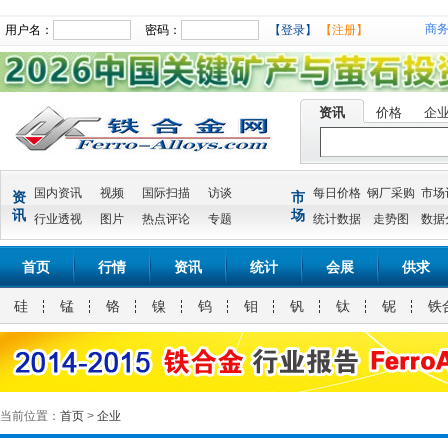
商
用户名：
密码：
【登录】
【注册】
资讯
价格
企
国内资讯
视频
国际扫描
访谈
每日价格
钢厂采购
市场
资
市
讯
场
行业透视
图片
热点评论
专题
统计数据
走势图
数据
首页
行情
资讯
统计
会展
供求
硅
锰
铬
镍
钨
钼
钒
钛
铌
铁
当前位置：
首页
>
企业