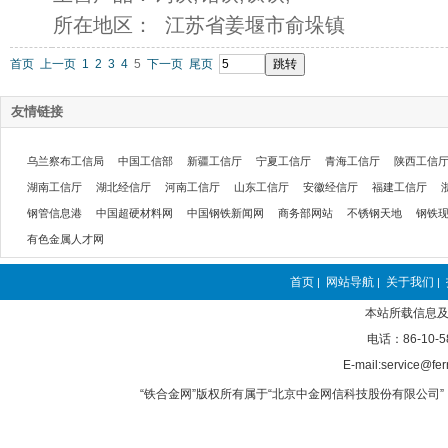
所在地区： 江苏省姜堰市俞垛镇
首页
上一页
1
2
3
4
5
下一页
尾页
友情链接
乌兰察布工信局
中国工信部
新疆工信厅
宁夏工信厅
青海工信厅
陕西工信
湖南工信厅
湖北经信厅
河南工信厅
山东工信厅
安徽经信厅
福建工信厅
钢管信息港
中国超硬材料网
中国钢铁新闻网
商务部网站
不锈钢天地
钢铁
有色金属人才网
首页
网站导航
关于我们
|
|
|
本站所载信息及
电话：86-10-5
E-mail:service@fer
“铁合金网”版权所有属于“北京中金网信科技股份有限公司” 