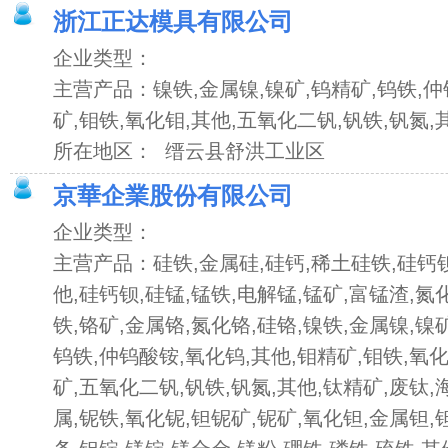
浙江正达模具有限公司
企业类型：
主营产品：镍铁,金属镍,镍矿,钨精矿,钨铁,仲
矿,钼铁,氧化钼,其他,五氧化二钒,钒铁,钒氮,
所在地区： 缙云县舒洪工业区
京華企業股份有限公司
企业类型：
主营产品：硅铁,金属硅,硅钙,稀土硅铁,硅钙钡
他,硅钙钡,硅锰,锰铁,电解锰,锰矿,富锰渣,氮
铁,铬矿,金属铬,氮化铬,硅铬,镍铁,金属镍,镍
钨铁,仲钨酸铵,氧化钨,其他,钼精矿,钼铁,氧化
矿,五氧化二钒,钒铁,钒氮,其他,钛精矿,废钛,
属,铌铁,氧化铌,钽铌矿,铌矿,氧化钽,金属钽,