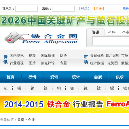
商
用户名：
密码：
【登录】
【注册】
资讯
价格
企
国内资讯
视频
国际扫描
访谈
每日价格
钢厂采购
市场
资
市
讯
场
行业透视
图片
热点评论
专题
统计数据
走势图
数据
首页
行情
资讯
统计
会展
供求
硅
锰
铬
镍
钨
钼
钒
钛
铌
铁
当前位置：
首页
>
企业