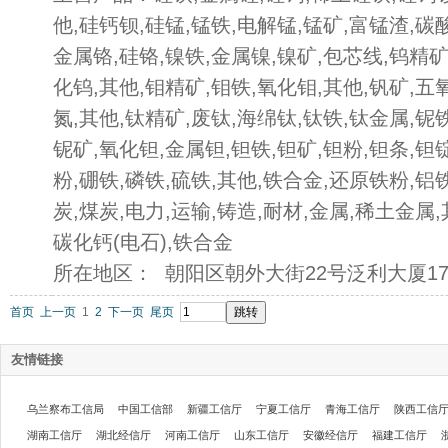
他,硅钙钡,硅锰,锰铁,电解锰,锰矿,富锰渣,碳
金属铬,硅铬,镍铁,金属镍,镍矿,包芯线,钨精矿
化钨,其他,钼精矿,钼铁,氧化钼,其他,钒矿,五
氮,其他,钛精矿,废钛,海绵钛,钛铁,钛金属,铌
铌矿,氧化钽,金属钽,钽铁,钽矿,钽粉,钽条,钽
粉,硼铁,磷铁,硫铁,其他,铁合金,还原铁粉,铝
炭,煤炭,电力,运输,铸造,耐材,金属,稀土金属,
碳化钙(电石),铁合金
所在地区： 朝阳区朝外大街22号泛利大厦1
首页
上一页
1
2
下一页
尾页
友情链接
乌兰察布工信局
中国工信部
新疆工信厅
宁夏工信厅
青海工信厅
陕西工信
湖南工信厅
湖北经信厅
河南工信厅
山东工信厅
安徽经信厅
福建工信厅