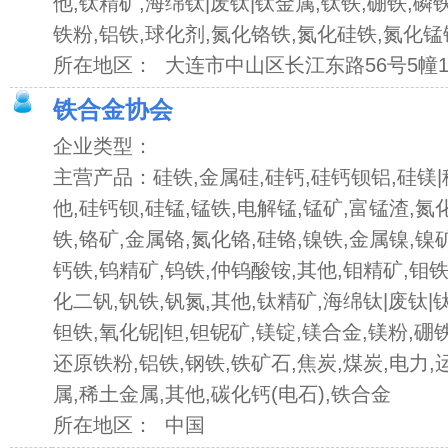
他,钛精矿,海绵钛|废钛|钛金属,钛铁,硼铁,磷
铁粉,铝铁,球化剂,氮化铬铁,氮化硅铁,氮化锰
所在地区： 大连市中山区长江东路56号5幢1
铁合金协会
企业类型：
主营产品：硅铁,金属硅,硅钙,硅钙钡铝,硅镁|
他,硅钙钡,硅锰,锰铁,电解锰,锰矿,富锰渣,氮
铁,铬矿,金属铬,氮化铬,硅铬,镍铁,金属镍,镍
钙铁,钨精矿,钨铁,仲钨酸铵,其他,钼精矿,钼铁
化二钒,钒铁,钒氮,其他,钛精矿,海绵钛|废钛|钛
钽铁,氧化铌|钽,钽铌矿,镁锭,镁合金,镁粉,硼铁
还原铁粉,铝铁,钢铁,铁矿石,焦炭,煤炭,电力,
属,稀土金属,其他,碳化钙(电石),铁合金
所在地区： 中国