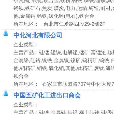
条,钽锭,镁锭,镁合金,镁粉,硼铁,磷铁,硫铁,其
钢铁,铁矿石,焦炭,煤炭,电力,运输,铸造,耐材
他,金属钙,钙铁,碳化钙(电石),铁合金
所在地区： 台北市仁愛路四段29-2號2F
中化河北有限公司
企业类型：
主营产品：硅锰,锰铁,电解锰,锰矿,富锰渣,碳
金属铬,硅铬,镍铁,金属镍,镍矿,钨精矿,钨铁,
他,钼精矿,钼铁,氧化钼,其他,钛精矿,废钛,海
铁合金
所在地区： 石家庄市联盟路707号中化大厦7
中国五矿化工进出口商会
企业类型：
主营产品：硅铁,金属硅,硅钙,稀土硅铁,硅钙钡