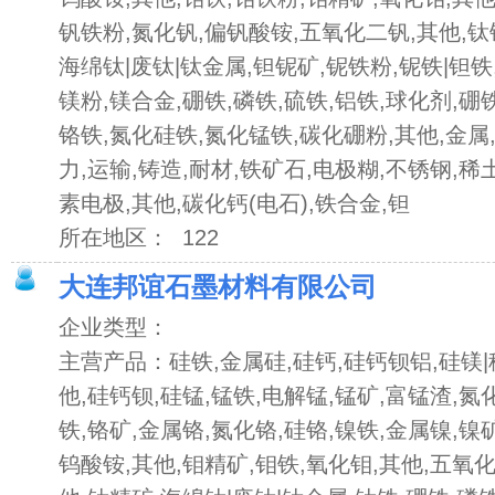
钒铁粉,氮化钒,偏钒酸铵,五氧化二钒,其他,钛
海绵钛|废钛|钛金属,钽铌矿,铌铁粉,铌铁|钽铁,
镁粉,镁合金,硼铁,磷铁,硫铁,铝铁,球化剂,硼
铬铁,氮化硅铁,氮化锰铁,碳化硼粉,其他,金属,
力,运输,铸造,耐材,铁矿石,电极糊,不锈钢,稀
素电极,其他,碳化钙(电石),铁合金,钽
所在地区： 122
大连邦谊石墨材料有限公司
企业类型：
主营产品：硅铁,金属硅,硅钙,硅钙钡铝,硅镁|
他,硅钙钡,硅锰,锰铁,电解锰,锰矿,富锰渣,氮
铁,铬矿,金属铬,氮化铬,硅铬,镍铁,金属镍,镍
钨酸铵,其他,钼精矿,钼铁,氧化钼,其他,五氧化