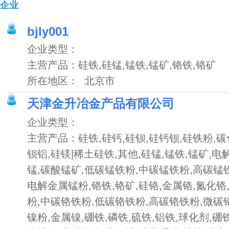
企业
bjly001
企业类型：
主营产品：硅铁,硅锰,锰铁,锰矿,铬铁,铬矿
所在地区： 北京市
天津金升冶金产品有限公司
企业类型：
主营产品：硅铁,硅钙,硅钡,硅钙钡,硅铁粉,碳
钡铝,硅镁|稀土硅铁,其他,硅锰,锰铁,锰矿,电
锰,碳酸锰矿,低碳锰铁粉,中碳锰铁粉,高碳锰
电解金属锰粉,铬铁,铬矿,硅铬,金属铬,氮化铬
粉,中碳铬铁粉,低碳铬铁粉,高碳铬铁粉,微碳铬
镍粉,金属镍,硼铁,磷铁,硫铁,铝铁,球化剂,硼