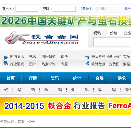
商
用户名：
密码：
【登录】
【注册】
资讯
价格
企
国内资讯
视频
国际扫描
访谈
每日价格
钢厂采购
市场
资
市
讯
场
行业透视
图片
热点评论
专题
统计数据
走势图
数据
首页
行情
资讯
统计
会展
供求
硅
锰
铬
镍
钨
钼
钒
钛
铌
铁
当前位置：
首页
>
企业