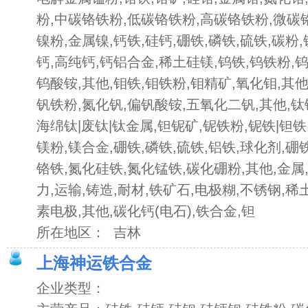
粉,中碳铬铁粉,低碳铬铁粉,高碳铬铁粉,微碳铬
镍粉,金属镍,钙铁,硅钙,硼铁,磷铁,硫铁,碳粉
钙,高纯钙,钙铝合金,稀土硅镁,钨铁,钨铁粉,
钨酸铵,其他,钼铁,钼铁粉,钼精矿,氧化钼,其他
钒铁粉,氮化钒,偏钒酸铵,五氧化二钒,其他,钛
海绵钛|废钛|钛金属,钽铌矿,铌铁粉,铌铁|钽铁,
镁粉,镁合金,硼铁,磷铁,硫铁,铝铁,球化剂,硼
铬铁,氮化硅铁,氮化锰铁,碳化硼粉,其他,金属,
力,运输,铸造,耐材,铁矿石,电极糊,不锈钢,稀
素电极,其他,碳化钙(电石),铁合金,钽
所在地区： 吉林
上海神运铁合金
企业类型：