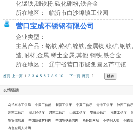
化锰铁,硼铁粉,碳化硼粉,铁合金
所在地区： 临沂市白沙埠镇工业园
营口宝成不锈钢有限公司
企业类型：
主营产品：铬铁,铬矿,镍铁,金属镍,镍矿,钢铁,
造,耐材,金属,稀土金属,其他,钢铁,铁合金
所在地区： 辽宁省营口市鲅鱼圈区芦屯镇
首页
上一页
1
2
3
4
5
6
7
8
9
10
...
下一页
尾页
友情链接
乌兰察布工信局
中国工信部
新疆工信厅
宁夏工信厅
青海工信厅
陕西工信
湖南工信厅
湖北经信厅
河南工信厅
山东工信厅
安徽经信厅
福建工信厅
钢管信息港
中国超硬材料网
中国钢铁新闻网
商务部网站
不锈钢天地
钢铁
有色金属人才网