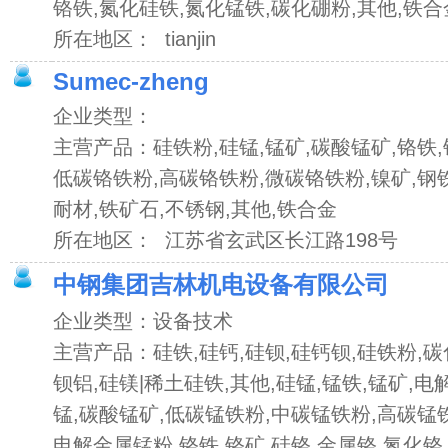
铬铁,氮化硅铁,氮化锰铁,碳化硼粉,其他,铁合
所在地区： tianjin
Sumec-zheng
企业类型：
主营产品：硅铁粉,硅锰,锰矿,碳酸锰矿,铬铁,
低碳铬铁粉,高碳铬铁粉,微碳铬铁粉,镍矿,钢铁
耐材,铁矿石,不锈钢,其他,铁合金
所在地区： 江苏省玄武区长江路198号
中钢集团吉林机电设备有限公司
企业类型：设备技术
主营产品：硅铁,硅钙,硅钡,硅钙钡,硅铁粉,碳
钡铝,硅镁|稀土硅铁,其他,硅锰,锰铁,锰矿,电
锰,碳酸锰矿,低碳锰铁粉,中碳锰铁粉,高碳锰
电解金属锰粉,铬铁,铬矿,硅铬,金属铬,氮化铬