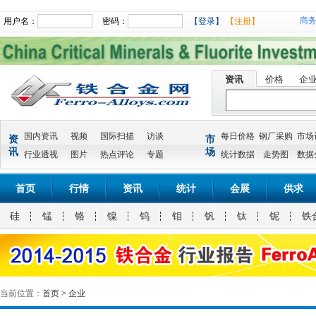
商
用户名：
密码：
【登录】
【注册】
资讯
价格
企
国内资讯
视频
国际扫描
访谈
每日价格
钢厂采购
市场
资
市
讯
场
行业透视
图片
热点评论
专题
统计数据
走势图
数据
首页
行情
资讯
统计
会展
供求
硅
锰
铬
镍
钨
钼
钒
钛
铌
铁
当前位置：
首页
>
企业