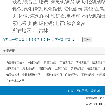
镁粉,镁合金,硼铁,磷铁,硫铁,铝铁,球化剂,硼
铬铁,氮化硅铁,氮化锰铁,碳化硼粉,其他,金属,
力,运输,铸造,耐材,铁矿石,电极糊,不锈钢,稀
素电极,其他,碳化钙(电石),铁合金,钽
所在地区： 吉林
首页
上一页
1
2
3
4
5
6
7
8
9
10
...
下一页
尾页
友情链接
乌兰察布工信局
中国工信部
新疆工信厅
宁夏工信厅
青海工信厅
陕西工信
湖南工信厅
湖北经信厅
河南工信厅
山东工信厅
安徽经信厅
福建工信厅
钢管信息港
中国超硬材料网
中国钢铁新闻网
商务部网站
不锈钢天地
钢铁
有色金属人才网
首页
网站导航
关于我们
|
|
|
本站所载信息及
电话：86-10-5