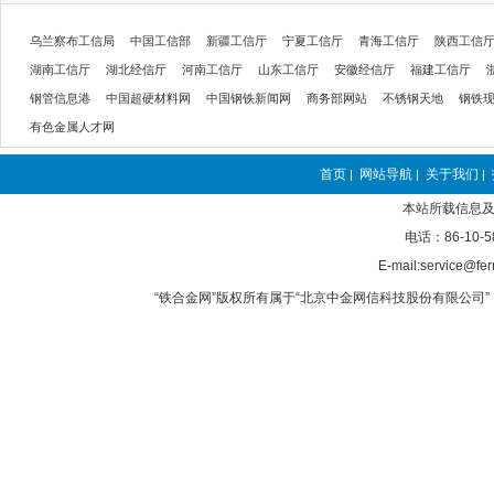
乌兰察布工信局
中国工信部
新疆工信厅
宁夏工信厅
青海工信厅
陕西工信
湖南工信厅
湖北经信厅
河南工信厅
山东工信厅
安徽经信厅
福建工信厅
钢管信息港
中国超硬材料网
中国钢铁新闻网
商务部网站
不锈钢天地
钢铁
有色金属人才网
首页
网站导航
关于我们
|
|
|
本站所载信息及
电话：86-10-5
E-mail:service@fer
“铁合金网”版权所有属于“北京中金网信科技股份有限公司” 