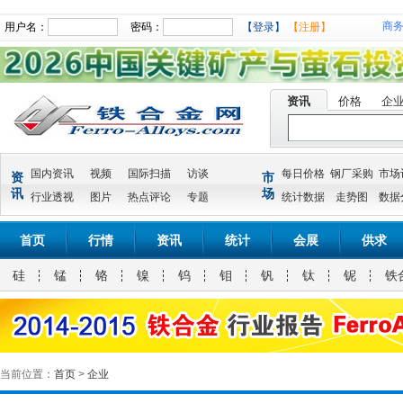
商
用户名：
密码：
【登录】
【注册】
资讯
价格
企
国内资讯
视频
国际扫描
访谈
每日价格
钢厂采购
市场
资
市
讯
场
行业透视
图片
热点评论
专题
统计数据
走势图
数据
首页
行情
资讯
统计
会展
供求
硅
锰
铬
镍
钨
钼
钒
钛
铌
铁
当前位置：
首页
>
企业