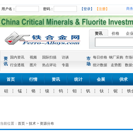
商
用户名：
密码：
【登录】
【注册】
资讯
价格
企
国内资讯
视频
国际扫描
访谈
每日价格
钢厂采购
市场
资
市
讯
场
行业透视
图片
热点评论
专题
统计数据
走势图
数据
首页
行情
资讯
统计
会展
供求
硅
锰
铬
镍
钨
钼
钒
钛
铌
铁
当前位置：
首页
>
技术
>
资源分布