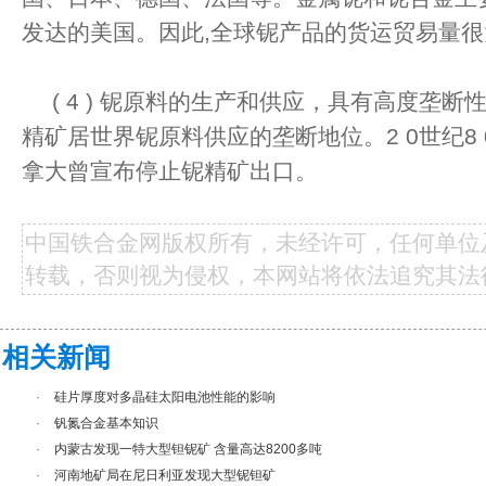
发达的美国。因此,全球铌产品的货运贸易量很
( 4 ) 铌原料的生产和供应，具有高度垄
精矿居世界铌原料供应的垄断地位。2 0世纪8 0
拿大曾宣布停止铌精矿出口。
中国铁合金网版权所有，未经许可，任何单位
转载，否则视为侵权，本网站将依法追究其法
相关新闻
·
硅片厚度对多晶硅太阳电池性能的影响
·
钒氮合金基本知识
·
内蒙古发现一特大型钽铌矿 含量高达8200多吨
·
河南地矿局在尼日利亚发现大型铌钽矿