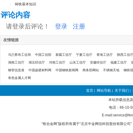
·
铸铁基本知识
评论内容
请登录后评论！
登录
注册
友情链接
乌兰察布工信局
中国工信部
新疆工信厅
宁夏工信厅
青海工信厅
陕西工信
湖南工信厅
湖北经信厅
河南工信厅
山东工信厅
安徽经信厅
福建工信厅
钢管信息港
中国超硬材料网
中国钢铁新闻网
商务部网站
不锈钢天地
钢铁
有色金属人才网
首页
网站导航
关于我们
|
|
|
本站所载信息及
电话：86-10-5
E-mail:service@fer
“铁合金网”版权所有属于“北京中金网信科技股份有限公司” 