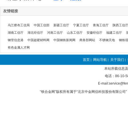
友情链接
乌兰察布工信局
中国工信部
新疆工信厅
宁夏工信厅
青海工信厅
陕西工信
湖南工信厅
湖北经信厅
河南工信厅
山东工信厅
安徽经信厅
福建工信厅
钢管信息港
中国超硬材料网
中国钢铁新闻网
商务部网站
不锈钢天地
钢铁
有色金属人才网
首页
网站导航
关于我们
|
|
|
本站所载信息及
电话：86-10-5
E-mail:service@fer
“铁合金网”版权所有属于“北京中金网信科技股份有限公司” 