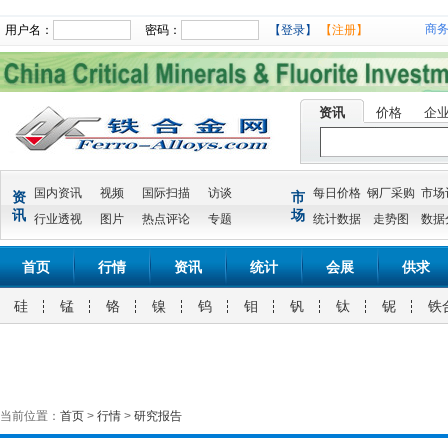
商
用户名：
密码：
【登录】
【注册】
资讯
价格
企
国内资讯
视频
国际扫描
访谈
每日价格
钢厂采购
市场
资
市
讯
场
行业透视
图片
热点评论
专题
统计数据
走势图
数据
首页
行情
资讯
统计
会展
供求
硅
锰
铬
镍
钨
钼
钒
钛
铌
铁
当前位置：
首页
>
行情
>
研究报告