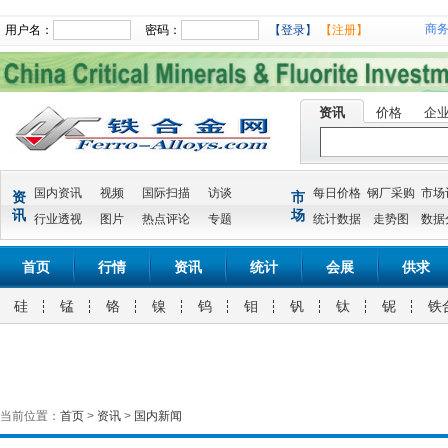
商
用户名：
密码：
【登录】
【注册】
资讯
价格
企
国内资讯
视频
国际扫描
访谈
每日价格
钢厂采购
市场
资
市
讯
场
行业透视
图片
热点评论
专题
统计数据
走势图
数据
首页
行情
资讯
统计
会展
供求
硅
锰
铬
镍
钨
钼
钒
钛
铌
铁
当前位置：
首页
>
资讯
>
国内新闻