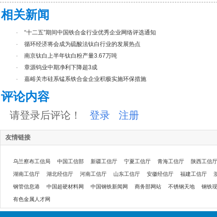
相关新闻
·
“十二五”期间中国铁合金行业优秀企业网络评选通知
·
循环经济将会成为硫酸法钛白行业的发展热点
·
南京钛白上半年钛白粉产量3.67万吨
·
章源钨业中期净利下降超3成
·
嘉峪关市硅系锰系铁合金企业积极实施环保措施
评论内容
请登录后评论！
登录
注册
友情链接
乌兰察布工信局
中国工信部
新疆工信厅
宁夏工信厅
青海工信厅
陕西工信
湖南工信厅
湖北经信厅
河南工信厅
山东工信厅
安徽经信厅
福建工信厅
钢管信息港
中国超硬材料网
中国钢铁新闻网
商务部网站
不锈钢天地
钢铁
有色金属人才网