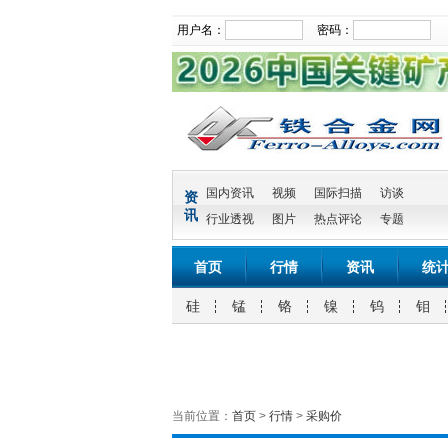
用户名：
密码：
国内资讯
视频
国际扫描
访谈
资
讯
行业透视
图片
热点评论
专题
首页
行情
资讯
统
硅
锰
铬
镍
钨
钼
当前位置：
首页
>
行情
>
采购价