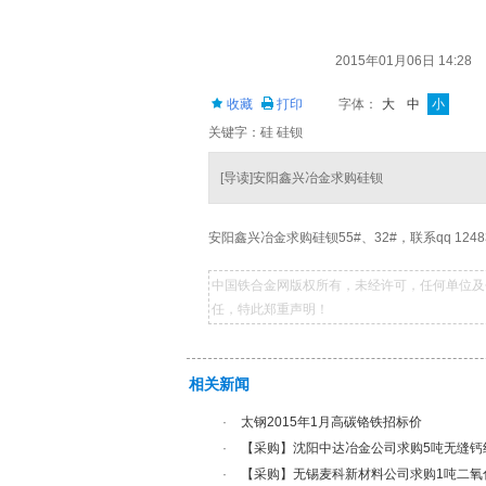
2015年01月06日 14:28
收藏
打印
字体：
大
中
小
关键字：硅 硅钡
[导读]安阳鑫兴冶金求购硅钡
安阳鑫兴冶金求购硅钡55#、32#，联系qq 12483
中国铁合金网版权所有，未经许可，任何单位及
任，特此郑重声明！
相关新闻
·
太钢2015年1月高碳铬铁招标价
·
【采购】沈阳中达冶金公司求购5吨无缝钙
·
【采购】无锡麦科新材料公司求购1吨二氧