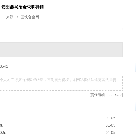
安阳鑫兴冶金求购硅钡
来源：中国铁合金网
0
541
个人均不得擅自拷贝或转载，否则视为侵权，本网站将依法追究其法律责
[责任编辑：tianxiao]
01-05
线
01-05
化硒
01-05