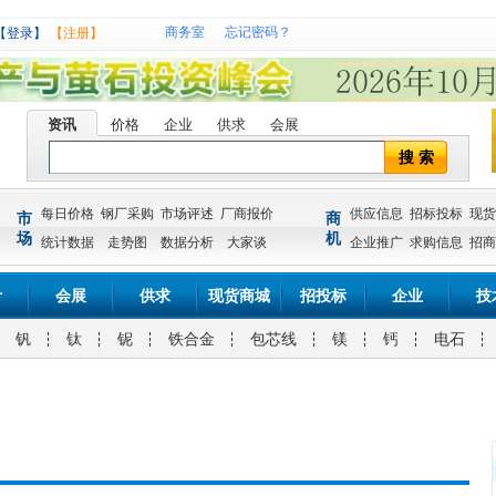
商务室
忘记密码？
【登录】
【注册】
资讯
价格
企业
供求
会展
搜 索
每日价格
钢厂采购
市场评述
厂商报价
供应信息
招标投标
现货
市
商
场
机
统计数据
走势图
数据分析
大家谈
企业推广
求购信息
招商
计
会展
供求
现货商城
招投标
企业
技
钒
钛
铌
铁合金
包芯线
镁
钙
电石