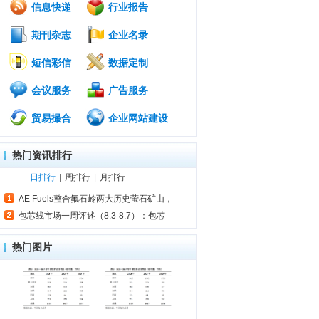
信息快递
行业报告
期刊杂志
企业名录
短信彩信
数据定制
会议服务
广告服务
贸易撮合
企业网站建设
热门资讯排行
日排行
|
周排行
|
月排行
AE Fuels整合氟石岭两大历史萤石矿山，
包芯线市场一周评述（8.3-8.7）：包芯
热门图片