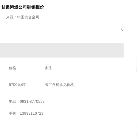
甘肃鸿煜公司硅钡报价
来源：中国铁合金网
0
价格
备注
6700元/吨
出厂含税承兑价格
电话：0931-8770559
手机：13993110723