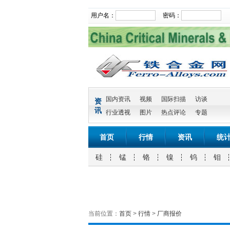
用户名：
密码：
国内资讯
视频
国际扫描
访谈
资
讯
行业透视
图片
热点评论
专题
首页
行情
资讯
统
硅
锰
铬
镍
钨
钼
当前位置：
首页
>
行情
>
厂商报价