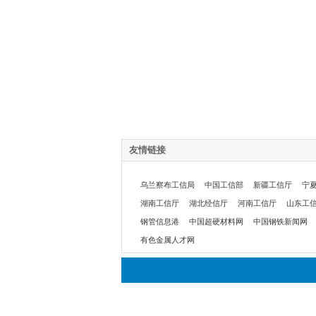
友情链接
乌兰察布工信局
中国工信部
新疆工信厅
宁
湖南工信厅
湖北经信厅
河南工信厅
山东工
钢管信息港
中国超硬材料网
中国钢铁新闻网
有色金属人才网