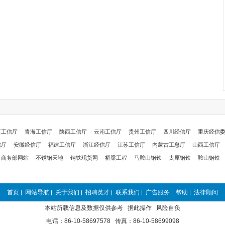
夏工信厅
青海工信厅
陕西工信厅
云南工信厅
贵州工信厅
四川经信厅
重庆经信
信厅
安徽经信厅
福建工信厅
浙江经信厅
江苏工信厅
内蒙古工息厅
山西工信厅
商务部网站
不锈钢天地
钢铁现货网
桥梁工程
马鞍山钢铁
太原钢铁
鞍山钢铁
首页
网站导航
关于我们
招聘英才
联系我们
广告服务
帮助
法律顾问
|
|
|
|
|
|
|
本站所载信息及数据仅供参考 据此操作 风险自负
电话：86-10-58697578 传真：86-10-58699098