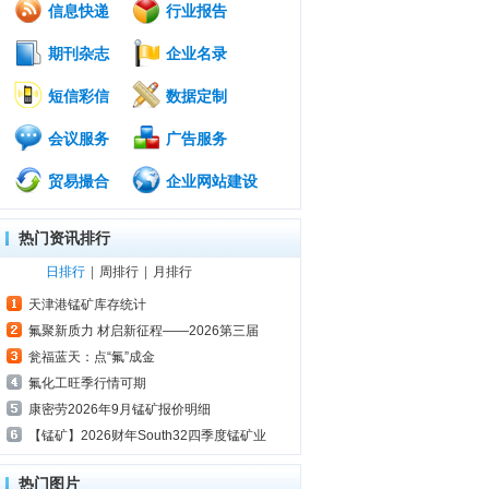
信息快递
行业报告
期刊杂志
企业名录
短信彩信
数据定制
会议服务
广告服务
贸易撮合
企业网站建设
热门资讯排行
日排行
|
周排行
|
月排行
天津港锰矿库存统计
氟聚新质力 材启新征程——2026第三届
瓮福蓝天：点“氟”成金
氟化工旺季行情可期
康密劳2026年9月锰矿报价明细
【锰矿】2026财年South32四季度锰矿业
热门图片