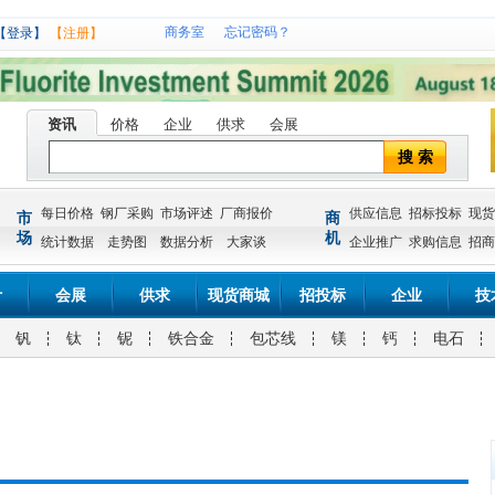
商务室
忘记密码？
【登录】
【注册】
资讯
价格
企业
供求
会展
搜 索
每日价格
钢厂采购
市场评述
厂商报价
供应信息
招标投标
现货
市
商
场
机
统计数据
走势图
数据分析
大家谈
企业推广
求购信息
招商
计
会展
供求
现货商城
招投标
企业
技
钒
钛
铌
铁合金
包芯线
镁
钙
电石