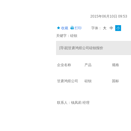
2015年06月10日 09:53
收藏
打印
字体：
大
中
小
关键字：硅钡
[导读]甘肃鸿煜公司硅钡报价
企业名称
产品
规格
甘肃鸿煜公司
硅钡
国标
联系人：钱凤莉 经理