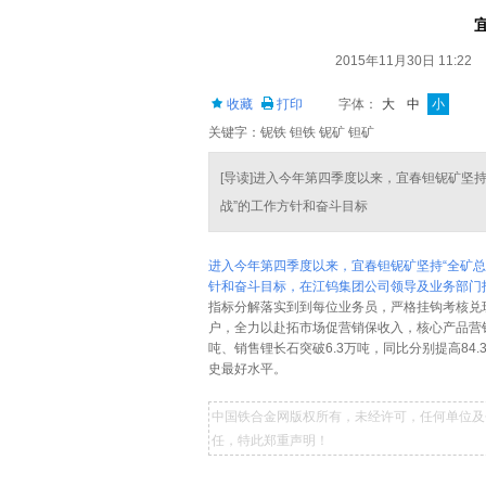
2015年11月30日 11:22
收藏
打印
字体：
大
中
小
关键字：铌铁 钽铁 铌矿 钽矿
[导读]进入今年第四季度以来，宜春钽铌矿坚
战”的工作方针和奋斗目标
进入今年第四季度以来，宜春钽铌矿坚持“全矿
针和奋斗目标，在江钨集团公司领导及业务部门
指标分解落实到到每位业务员，严格挂钩考核兑
户，全力以赴拓市场促营销保收入，核心产品营
吨、销售锂长石突破6.3万吨，同比分别提高84.36
史最好水平。
中国铁合金网版权所有，未经许可，任何单位及
任，特此郑重声明！