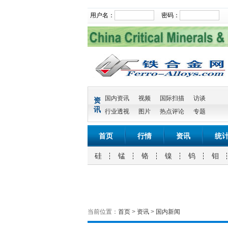
用户名：
密码：
国内资讯
视频
国际扫描
访谈
资
讯
行业透视
图片
热点评论
专题
首页
行情
资讯
统
硅
锰
铬
镍
钨
钼
当前位置：
首页
>
资讯
>
国内新闻