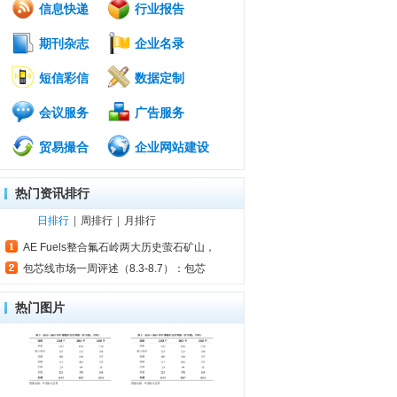
信息快递
行业报告
期刊杂志
企业名录
短信彩信
数据定制
会议服务
广告服务
贸易撮合
企业网站建设
热门资讯排行
日排行
|
周排行
|
月排行
AE Fuels整合氟石岭两大历史萤石矿山，
包芯线市场一周评述（8.3-8.7）：包芯
热门图片