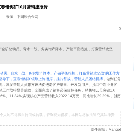
宜春钽铌矿10月营销捷报传
来源：中国铁合金网
0
持“全矿总动员、背水一战、务实增产降本、产销平衡措施，打赢营销攻坚
总动员、背水一战、务实增产降本、产销平衡措施，打赢营销攻坚战”的工作方
指导下，宜春钽铌矿领导上阵指挥，挂片督战，营销人员团结拼搏
，做到任务
现，激发营销人员想方设法促进老客户增量、开发新用户、挽回中断业务客
销工作取得显著成效，全面完成了销售必保目标任务。销售锂云母突破1万
%、11.34%;实现核心产品营销收入2022.14万元，同比增长29.29%，创历
个人均不得擅自拷贝或转载，否则视为侵权，本网站将依法追究其法律责
[责任编辑：Mango]