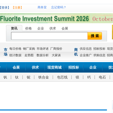
商务室
忘记密码？
【登录】
【注册】
资讯
价格
企业
供求
会展
搜 索
每日价格
钢厂采购
市场评述
厂商报价
供应信息
招标投标
现货
市
商
场
机
统计数据
走势图
数据分析
大家谈
企业推广
求购信息
招商
计
会展
供求
现货商城
招投标
企业
技
钒
钛
铌
铁合金
包芯线
镁
钙
电石