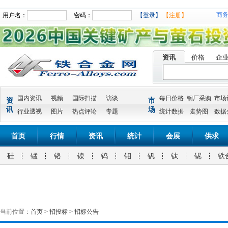
商
用户名：
密码：
【登录】
【注册】
资讯
价格
企
国内资讯
视频
国际扫描
访谈
每日价格
钢厂采购
市场
资
市
讯
场
行业透视
图片
热点评论
专题
统计数据
走势图
数据
首页
行情
资讯
统计
会展
供求
硅
锰
铬
镍
钨
钼
钒
钛
铌
铁
当前位置：
首页
>
招投标
>
招标公告