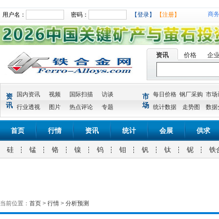
商
用户名：
密码：
【登录】
【注册】
资讯
价格
企
国内资讯
视频
国际扫描
访谈
每日价格
钢厂采购
市场
资
市
讯
场
行业透视
图片
热点评论
专题
统计数据
走势图
数据
首页
行情
资讯
统计
会展
供求
硅
锰
铬
镍
钨
钼
钒
钛
铌
铁
当前位置：
首页
>
行情
>
分析预测