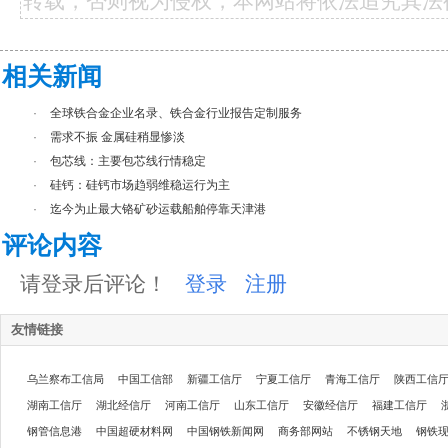
转载，否则视为侵权，本网站将依法追究其法
相关新闻
·
全球铁合金企业名录、铁合金行业报告定制服务
·
需求不振 金属硅稍显惨淡
·
包芯线：主要包芯线行情稳定
·
硅钙：硅钙市场趋弱维稳运行为主
·
迄今为止最大铬矿砂运载船舶停靠天津港
评论内容
请登录后评论！
登录
注册
友情链接
乌兰察布工信局
中国工信部
新疆工信厅
宁夏工信厅
青海工信厅
陕西工信
湖南工信厅
湖北经信厅
河南工信厅
山东工信厅
安徽经信厅
福建工信厅
钢管信息港
中国超硬材料网
中国钢铁新闻网
商务部网站
不锈钢天地
钢铁