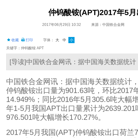
仲钨酸铵(APT)2017年5
2017年06月29日 10:32
来源：中国铁合金网
收藏
打印
字体：
大
中
小
关键字：仲钨酸铵 APT
[导读]中国铁合金网讯：据中国海关数据统计
中国铁合金网讯：据中国海关数据统计
仲钨酸铵出口量为
901.63
吨，环比
2017
14.949%
；同比
2016
年
5
月
305.6
吨大幅
年
1-5
月我国
APT
出口量累计为
2639.201
976.501
吨大幅增长
170.27%
。
2017
年
5
月我国
(APT)
仲钨酸铵出口荷兰