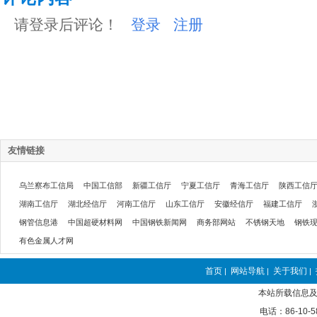
请登录后评论！
登录
注册
友情链接
乌兰察布工信局
中国工信部
新疆工信厅
宁夏工信厅
青海工信厅
陕西工信
湖南工信厅
湖北经信厅
河南工信厅
山东工信厅
安徽经信厅
福建工信厅
钢管信息港
中国超硬材料网
中国钢铁新闻网
商务部网站
不锈钢天地
钢铁
有色金属人才网
首页
网站导航
关于我们
|
|
|
本站所载信息及
电话：86-10-5