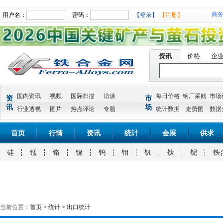
商
用户名：
密码：
【登录】
【注册】
资讯
价格
企
国内资讯
视频
国际扫描
访谈
每日价格
钢厂采购
市场
资
市
讯
场
行业透视
图片
热点评论
专题
统计数据
走势图
数据
首页
行情
资讯
统计
会展
供求
硅
锰
铬
镍
钨
钼
钒
钛
铌
铁
当前位置：
首页
>
统计
>
出口统计