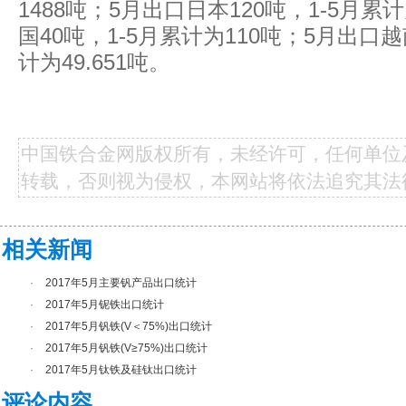
1488
吨；
5
月出口日本
120
吨，
1-5
月累计
国
40
吨，
1-5
月累计为
110
吨；
5
月出口越
计为
49.651
吨。
中国铁合金网版权所有，未经许可，任何单位
转载，否则视为侵权，本网站将依法追究其法
相关新闻
·
2017年5月主要钒产品出口统计
·
2017年5月铌铁出口统计
·
2017年5月钒铁(V＜75%)出口统计
·
2017年5月钒铁(V≥75%)出口统计
·
2017年5月钛铁及硅钛出口统计
评论内容