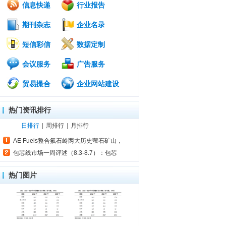
信息快递
行业报告
期刊杂志
企业名录
短信彩信
数据定制
会议服务
广告服务
贸易撮合
企业网站建设
热门资讯排行
日排行
|
周排行
|
月排行
AE Fuels整合氟石岭两大历史萤石矿山，
包芯线市场一周评述（8.3-8.7）：包芯
热门图片