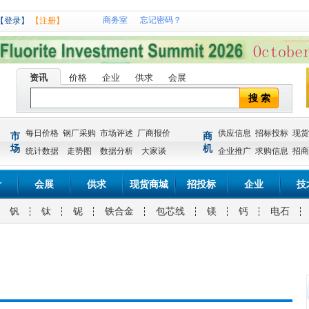
商务室
忘记密码？
【登录】
【注册】
资讯
价格
企业
供求
会展
搜 索
每日价格
钢厂采购
市场评述
厂商报价
供应信息
招标投标
现货
市
商
场
机
统计数据
走势图
数据分析
大家谈
企业推广
求购信息
招商
计
会展
供求
现货商城
招投标
企业
技
钒
钛
铌
铁合金
包芯线
镁
钙
电石