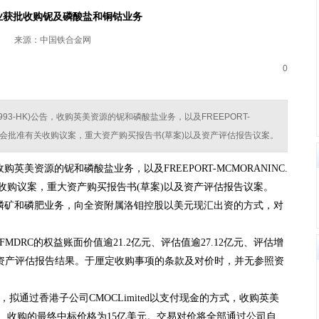
业获批收购铌及磷酸盐和铜钴业务
来源：中国铁合金网
0
993-HK)公告，收购英美资源的铌和磷酸盐业务，以及FREEPORT-
董事会批准有关收购议案，重大资产购买报告书(草案)以及资产评估报告议案。
告，收购英美资源的铌和磷酸盐业务，以及FREEPORT-MCMORANINC.
收购议案，重大资产购买报告书(草案)以及资产评估报告议案。
磷矿和磷肥业务，向全资附属洛钼控股以美元现汇出资的方式，对
MDRC的权益账面价值逾21.2亿元、评估值逾27.12亿元、评估增
于资产评估报告结果。于厘定收购事项的条款及对价时，并无参照资
拟通过香港子公司CMOCLimited以支付现金的方式，收购英美
。收购的最终中标价格为15亿美元。交易对价将全部通过公司自