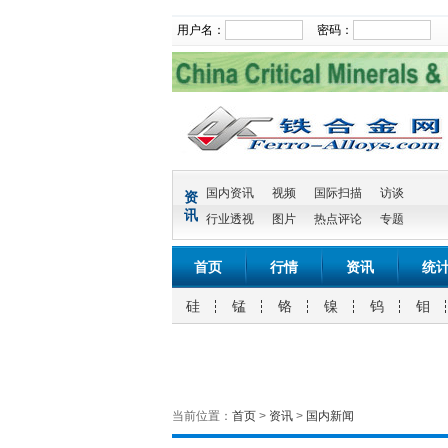
用户名：
密码：
国内资讯
视频
国际扫描
访谈
资
讯
行业透视
图片
热点评论
专题
首页
行情
资讯
统
硅
锰
铬
镍
钨
钼
当前位置：
首页
>
资讯
>
国内新闻