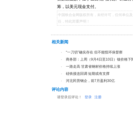
筹，以美元现金支付。
中国铁合金网版权所有，未经许可，任何单位及
任，特此郑重声明！
相关新闻
·
“一刀切”确实存在 但不能怪环保督察
·
商务部：上周（9月4日至10日）镍价格下降
·
一路走高 甘肃省钢材价格持续上涨
·
硅铁接连回调 短期或有支撑
·
河北民营钢企，前7月盈利30亿
评论内容
请登录后评论！
登录
注册