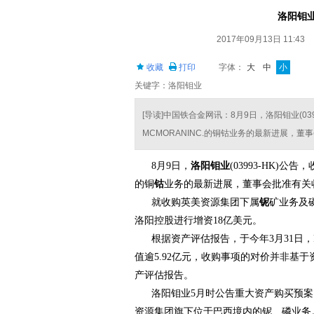
洛阳钼
2017年09月13日 11:43
收藏
打印
字体：
大
中
小
关键字：洛阳钼业
[导读]中国铁合金网讯：8月9日，洛阳钼业(03
MCMORANINC.的铜钴业务的最新进展，
8月9日，
洛阳钼业
(03993-HK)公
的铜
钴
业务的最新进展，董事会批准有关
就收购英美资源集团下属
铌
矿业务及
洛阳控股进行增资18亿美元。
根据资产评估报告，于今年3月31日，F
值逾5.92亿元，收购事项的对价并非基
产评估报告。
洛阳钼业5月时公告重大资产购买预案，
资源集团旗下位于巴西境内的铌、磷业务