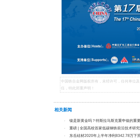
中国铁合金网版权所有，未经许可，任何单位及
任，特此郑重声明！
相关新闻
·
镍是新黄金吗？特斯拉马斯克重申镍的重
·
重磅 | 全国高校首家低碳钢铁前沿技术研
·
东岳硅材2020年上半年净利8342.78万下滑