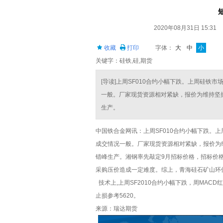
2020年08月31日 15:31
收藏
打印
字体：
大
中
小
关键字：硅铁,硅,期货
[导读]上周SF010合约小幅下跌。上周硅铁
一般。厂家现货资源相对紧缺，报价为维持坚
生产。
中国铁合金网讯：上周SF010合约小幅下跌。
成交情况一般。厂家现货资源相对紧缺，报价为
错峰生产。湘钢率先敲定9月招标价格，招标价格
采购压价造成一定难度。综上，青海硅石矿山环
技术上,上周SF2010合约小幅下跌，周MACD
止损参考5620。
来源：瑞达期货