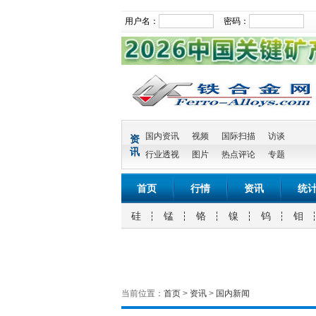
用户名：
密码：
国内资讯
视频
国际扫描
访谈
资
讯
行业透视
图片
热点评论
专题
首页
行情
资讯
统
硅
锰
铬
镍
钨
钼
当前位置：
首页
>
资讯
>
国内新闻