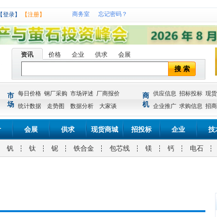
商务室
忘记密码？
【登录】
【注册】
资讯
价格
企业
供求
会展
搜 索
每日价格
钢厂采购
市场评述
厂商报价
供应信息
招标投标
现货
市
商
场
机
统计数据
走势图
数据分析
大家谈
企业推广
求购信息
招商
计
会展
供求
现货商城
招投标
企业
技
钒
钛
铌
铁合金
包芯线
镁
钙
电石