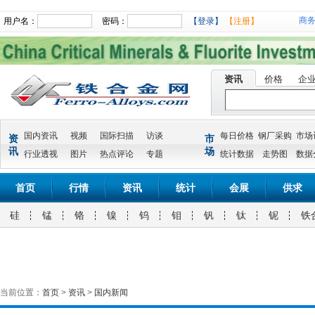
商
用户名：
密码：
【登录】
【注册】
资讯
价格
企
国内资讯
视频
国际扫描
访谈
每日价格
钢厂采购
市场
资
市
讯
场
行业透视
图片
热点评论
专题
统计数据
走势图
数据
首页
行情
资讯
统计
会展
供求
硅
锰
铬
镍
钨
钼
钒
钛
铌
铁
当前位置：
首页
>
资讯
>
国内新闻