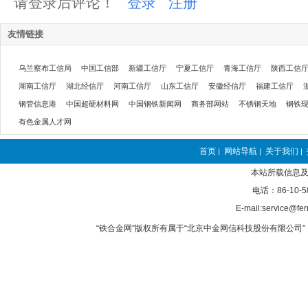
请登录后评论！
登录
注册
友情链接
乌兰察布工信局
中国工信部
新疆工信厅
宁夏工信厅
青海工信厅
陕西工信
湖南工信厅
湖北经信厅
河南工信厅
山东工信厅
安徽经信厅
福建工信厅
钢管信息港
中国超硬材料网
中国钢铁新闻网
商务部网站
不锈钢天地
钢铁
有色金属人才网
首页
网站导航
关于我们
|
|
|
本站所载信息及
电话：86-10-5
E-mail:service@fer
“铁合金网”版权所有属于“北京中金网信科技股份有限公司” 