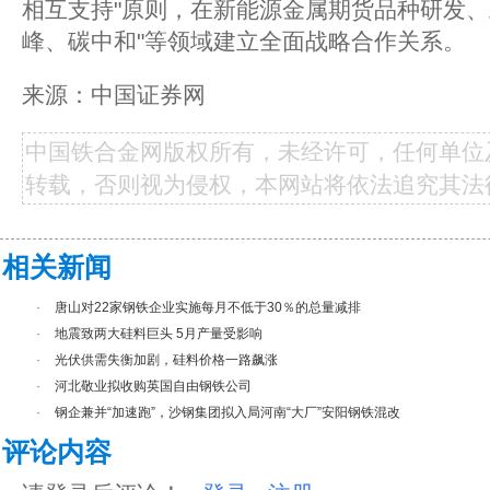
相互支持"原则，在新能源金属期货品种研发、
峰、碳中和"等领域建立全面战略合作关系。
来源：中国证券网
中国铁合金网版权所有，未经许可，任何单位
转载，否则视为侵权，本网站将依法追究其法
相关新闻
·
唐山对22家钢铁企业实施每月不低于30％的总量减排
·
地震致两大硅料巨头 5月产量受影响
·
光伏供需失衡加剧，硅料价格一路飙涨
·
河北敬业拟收购英国自由钢铁公司
·
钢企兼并“加速跑”，沙钢集团拟入局河南“大厂”安阳钢铁混改
评论内容