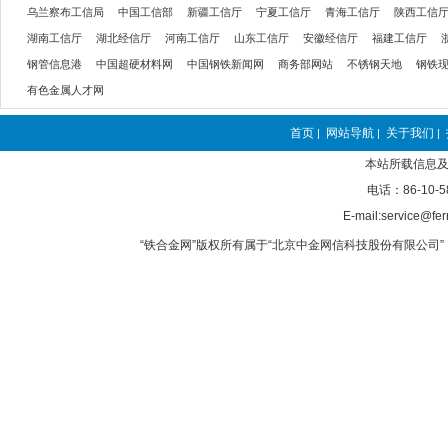
乌兰察布工信局
中国工信部
新疆工信厅
宁夏工信厅
青海工信厅
陕西工信
湖南工信厅
湖北经信厅
河南工信厅
山东工信厅
安徽经信厅
福建工信厅
钢管信息港
中国超硬材料网
中国钢铁新闻网
商务部网站
不锈钢天地
钢铁
有色金属人才网
首页
网站导航
关于我们
|
|
|
本站所载信息及
电话：86-10-5
E-mail:service@fer
“铁合金网”版权所有属于“北京中金网信科技股份有限公司” 