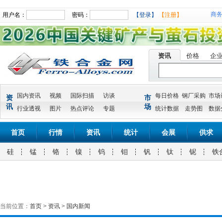
商
用户名：
密码：
【登录】
【注册】
资讯
价格
企
国内资讯
视频
国际扫描
访谈
每日价格
钢厂采购
市场
资
市
讯
场
行业透视
图片
热点评论
专题
统计数据
走势图
数据
首页
行情
资讯
统计
会展
供求
硅
锰
铬
镍
钨
钼
钒
钛
铌
铁
当前位置：
首页
>
资讯
>
国内新闻