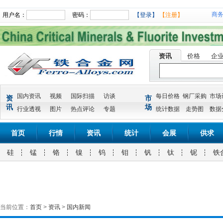
商
用户名：
密码：
【登录】
【注册】
资讯
价格
企
国内资讯
视频
国际扫描
访谈
每日价格
钢厂采购
市场
资
市
讯
场
行业透视
图片
热点评论
专题
统计数据
走势图
数据
首页
行情
资讯
统计
会展
供求
硅
锰
铬
镍
钨
钼
钒
钛
铌
铁
当前位置：
首页
>
资讯
>
国内新闻