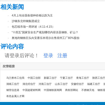
相关新闻
·
4月上旬全国各煤种价格以跌为主
·
沙钢东北特钢集团成立
·
包芯线市场一周评述（4.11-4.15）
·
“十四五”国家安全生产规划哪些内容涉及钢铁、矿山？
·
奥地利钢铁巨头向安赛乐米塔尔出售得州工厂80%股份
评论内容
请登录后评论！
登录
注册
友情链接
乌兰察布工信局
中国工信部
新疆工信厅
宁夏工信厅
青海工信厅
陕西工信
湖南工信厅
湖北经信厅
河南工信厅
山东工信厅
安徽经信厅
福建工信厅
钢管信息港
中国超硬材料网
中国钢铁新闻网
商务部网站
不锈钢天地
钢铁
有色金属人才网