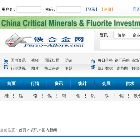
商
用户名：
密码：
【登录】
【注册】
资讯
价格
企
国内资讯
视频
国际扫描
访谈
每日价格
钢厂采购
市场
资
市
讯
场
行业透视
图片
热点评论
专题
统计数据
走势图
数据
首页
行情
资讯
统计
会展
供求
硅
锰
铬
镍
钨
钼
钒
钛
铌
铁
当前位置：
首页
>
资讯
>
国内新闻