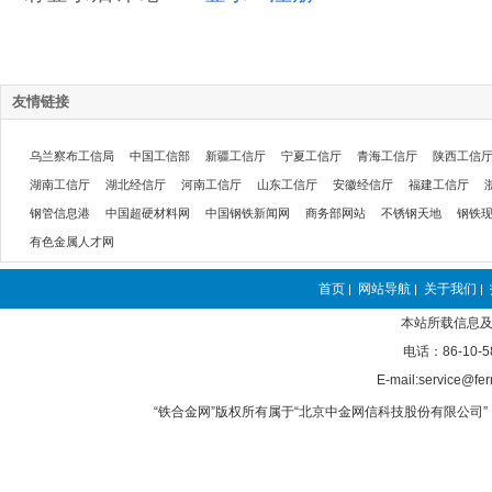
友情链接
乌兰察布工信局
中国工信部
新疆工信厅
宁夏工信厅
青海工信厅
陕西工信
湖南工信厅
湖北经信厅
河南工信厅
山东工信厅
安徽经信厅
福建工信厅
钢管信息港
中国超硬材料网
中国钢铁新闻网
商务部网站
不锈钢天地
钢铁
有色金属人才网
首页
网站导航
关于我们
|
|
|
本站所载信息及
电话：86-10-5
E-mail:service@fer
“铁合金网”版权所有属于“北京中金网信科技股份有限公司” 