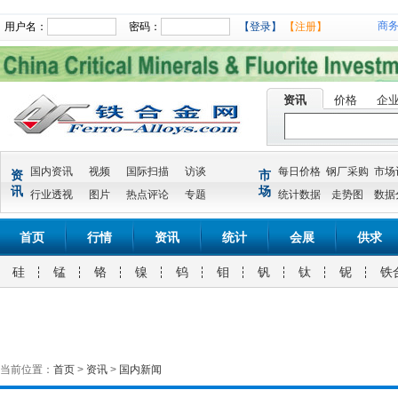
商
用户名：
密码：
【登录】
【注册】
资讯
价格
企
国内资讯
视频
国际扫描
访谈
每日价格
钢厂采购
市场
资
市
讯
场
行业透视
图片
热点评论
专题
统计数据
走势图
数据
首页
行情
资讯
统计
会展
供求
硅
锰
铬
镍
钨
钼
钒
钛
铌
铁
当前位置：
首页
>
资讯
>
国内新闻