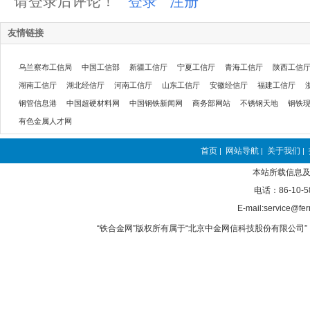
请登录后评论！
登录
注册
友情链接
乌兰察布工信局
中国工信部
新疆工信厅
宁夏工信厅
青海工信厅
陕西工信
湖南工信厅
湖北经信厅
河南工信厅
山东工信厅
安徽经信厅
福建工信厅
钢管信息港
中国超硬材料网
中国钢铁新闻网
商务部网站
不锈钢天地
钢铁
有色金属人才网
首页
网站导航
关于我们
|
|
|
本站所载信息及
电话：86-10-5
E-mail:service@fer
“铁合金网”版权所有属于“北京中金网信科技股份有限公司” 