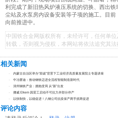
利完成了新旧热风炉液压系统的切换、西出铁
尘站及水泵房内设备安装等子项的施工。目前
向前推进中。
中国铁合金网版权所有，未经许可，任何单位
转载，否则视为侵权，本网站将依法追究其法
相关新闻
·
内蒙古自治区举办“双碳”背景下工业经济高质量发展院士专题讲座
·
中冶赛迪：推动钢铁迈进全流程智能制造新时代
·
漳州钢铁产业：拥抱变局 从“新”出发
·
挪威 Elkem 因罢工启动不可抗力并部分停产
·
以快制快，以稳促进！八钢公司抗疫保产两手抓两促进
评论内容