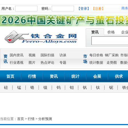
商
用户名：
密码：
【登录】
【注册】
资讯
价格
企
国内资讯
视频
国际扫描
访谈
每日价格
钢厂采购
市场
资
市
讯
场
行业透视
图片
热点评论
专题
统计数据
走势图
数据
首页
行情
资讯
统计
会展
供求
硅
锰
铬
镍
钨
钼
钒
钛
铌
铁
当前位置：
首页
>
行情
>
分析预测