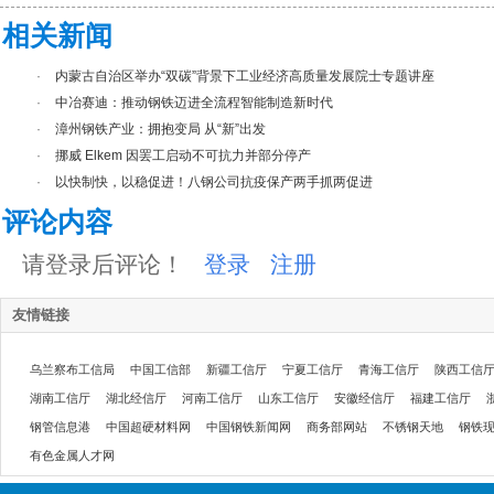
相关新闻
·
内蒙古自治区举办“双碳”背景下工业经济高质量发展院士专题讲座
·
中冶赛迪：推动钢铁迈进全流程智能制造新时代
·
漳州钢铁产业：拥抱变局 从“新”出发
·
挪威 Elkem 因罢工启动不可抗力并部分停产
·
以快制快，以稳促进！八钢公司抗疫保产两手抓两促进
评论内容
请登录后评论！
登录
注册
友情链接
乌兰察布工信局
中国工信部
新疆工信厅
宁夏工信厅
青海工信厅
陕西工信
湖南工信厅
湖北经信厅
河南工信厅
山东工信厅
安徽经信厅
福建工信厅
钢管信息港
中国超硬材料网
中国钢铁新闻网
商务部网站
不锈钢天地
钢铁
有色金属人才网