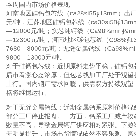
本周国内市场价格表现：
河南地区硅钙包芯线（ca28si55∮13mm）出厂
元/吨，江苏地区硅钙包芯线（ca30si58∮13
—12000元/吨；实芯纯钙线（Ca98%min∮9
—12300元/吨；河南地区碳包芯线（C98%∮
7680—8000元/吨；无缝金属钙线（Ca98%
9800—13000元/吨。
对于硅钙包芯线：近期原料走势平稳，硅钙包
后市看涨心态浓厚，但包芯线加工厂处于观望
上行。国内钢厂需求回暖，供需双方持续观望
格将维稳运行。
对于无缝金属钙线：近期金属钙系原料价格混
部分工厂停止报盘。一方面，钙系工厂减产较
数量不高，导致金属钙厂供应相对紧张。下游
无明显提升，市场出货情况依然不容乐观，需