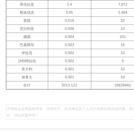
哥伦比亚
2.4
7,872
斯洛伐克
0.95
2,484
英国
0.016
20
尼日利亚
0.006
10
德国
0.004
201
巴基斯坦
0.003
16
伊拉克
0.002
10
沙特阿拉伯
0.002
6
意大利
0.001
10
加拿大
0.001
10
合计
5013.122
16829482
中国铁合金网版权所有，未经许可，任何单位及个人均不得擅自拷贝或转载，否
任，特此郑重声明！