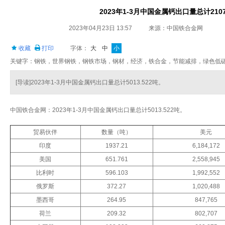
2023年1-3月中国金属钙出口量总计2107
2023年04月23日 13:57
来源：中国铁合金网
收藏
打印
字体：
大
中
小
关键字：钢铁，世界钢铁，钢铁市场，钢材，经济，铁合金，节能减排，绿色低
[导读]2023年1-3月中国金属钙出口量总计5013.522吨。
中国铁合金网：2023年1-3月中国金属钙出口量总计5013.522吨。
贸易伙伴
数量（吨）
美元
印度
1937.21
6,184,172
美国
651.761
2,558,945
比利时
596.103
1,992,552
俄罗斯
372.27
1,020,488
墨西哥
264.95
847,765
荷兰
209.32
802,707