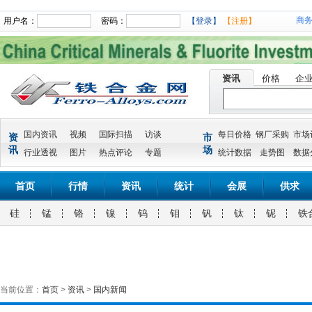
商
用户名：
密码：
【登录】
【注册】
资讯
价格
企
国内资讯
视频
国际扫描
访谈
每日价格
钢厂采购
市场
资
市
讯
场
行业透视
图片
热点评论
专题
统计数据
走势图
数据
首页
行情
资讯
统计
会展
供求
硅
锰
铬
镍
钨
钼
钒
钛
铌
铁
当前位置：
首页
>
资讯
>
国内新闻