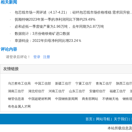
相关新闻
·
包芯线市场一周评述（4.17-4.21）：硅钙包芯线市场价格维稳 需求回升较..
·
抚顺特钢2023年第一季的净利润同比下降约29.49%
·
必和必拓一季度镍产量为1.96万吨， 去年同期为1.87万吨
·
数据统计：3月份铬铁铬矿进口数据
·
章源钨业：2022年归母净利同比增23.24％
评论内容
请登录后评论！
登录
注册
友情链接
乌兰察布工信局
中国工信部
新疆工信厅
宁夏工信厅
青海工信厅
陕西工信
湖南工信厅
湖北经信厅
河南工信厅
山东工信厅
安徽经信厅
福建工信厅
钢管信息港
中国超硬材料网
中国钢铁新闻网
商务部网站
不锈钢天地
钢铁
有色金属人才网
首页
网站导航
关于我们
|
|
|
本站所载信息及