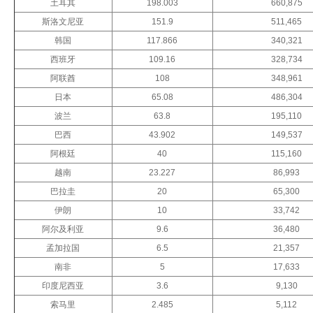
土耳其
198.003
660,875
斯洛文尼亚
151.9
511,465
韩国
117.866
340,321
西班牙
109.16
328,734
阿联酋
108
348,961
日本
65.08
486,304
波兰
63.8
195,110
巴西
43.902
149,537
阿根廷
40
115,160
越南
23.227
86,993
巴拉圭
20
65,300
伊朗
10
33,742
阿尔及利亚
9.6
36,480
孟加拉国
6.5
21,357
南非
5
17,633
印度尼西亚
3.6
9,130
索马里
2.485
5,112