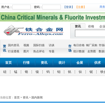
商
用户名：
密码：
【登录】
【注册】
资讯
价格
企
国内资讯
视频
国际扫描
访谈
每日价格
钢厂采购
市场
资
市
讯
场
行业透视
图片
热点评论
专题
统计数据
走势图
数据
首页
行情
资讯
统计
会展
供求
硅
锰
铬
镍
钨
钼
钒
钛
铌
铁
当前位置：
首页
>
资讯
>
国内新闻