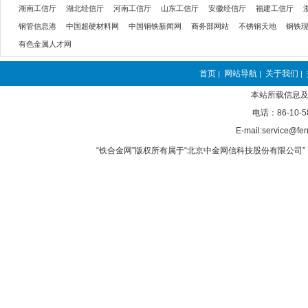
湖南工信厅
湖北经信厅
河南工信厅
山东工信厅
安徽经信厅
福建工信厅
钢管信息港
中国超硬材料网
中国钢铁新闻网
商务部网站
不锈钢天地
钢铁
有色金属人才网
首页
网站导航
关于我们
|
|
|
本站所载信息及
电话：86-10-5
E-mail:service@fer
“铁合金网”版权所有属于“北京中金网信科技股份有限公司” 