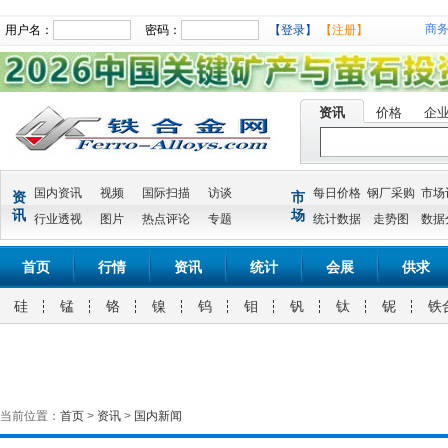
商
用户名：
密码：
【登录】
【注册】
资讯
价格
企
国内资讯
视频
国际扫描
访谈
每日价格
钢厂采购
市场
资
市
讯
场
行业透视
图片
热点评论
专题
统计数据
走势图
数据
首页
行情
资讯
统计
会展
供求
硅
锰
铬
镍
钨
钼
钒
钛
铌
铁
当前位置：
首页
>
资讯
>
国内新闻