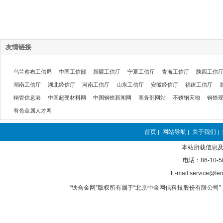
友情链接
乌兰察布工信局
中国工信部
新疆工信厅
宁夏工信厅
青海工信厅
陕西工信
湖南工信厅
湖北经信厅
河南工信厅
山东工信厅
安徽经信厅
福建工信厅
钢管信息港
中国超硬材料网
中国钢铁新闻网
商务部网站
不锈钢天地
钢铁
有色金属人才网
首页
网站导航
关于我们
|
|
|
本站所载信息及
电话：86-10-5
E-mail:service@fer
“铁合金网”版权所有属于“北京中金网信科技股份有限公司” 