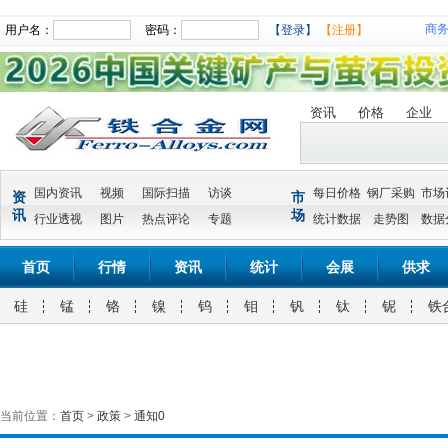
商
用户名：
密码：
【登录】
【注册】
资讯
价格
企业
国内资讯
视频
国际扫描
访谈
每日价格
钢厂采购
市场
资
市
讯
场
行业透视
图片
热点评论
专题
统计数据
走势图
数据
首页
行情
资讯
统计
会展
供求
硅
锰
铬
镍
钨
钼
钒
钛
铌
铁
当前位置：
首页
>
政策
>
通知0