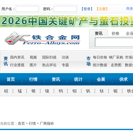
商
用户名：
密码：
【登录】
【注册】
资讯
价格
企
国内资讯
视频
国际扫描
访谈
每日价格
钢厂采购
市场
资
市
讯
场
行业透视
图片
热点评论
专题
统计数据
走势图
数据
首页
行情
资讯
统计
会展
供求
硅
锰
铬
镍
钨
钼
钒
钛
铌
铁
当前位置：
首页
>
行情
>
厂商报价