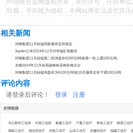
中国铁合金网版权所有，未经许可，任何单位
转载，否则视为侵权，本网站将依法追究其法
相关新闻
·
河钢集团11月硅锰招标最终定价敲定
·
Jupiter公布2024年12月对华锰矿装船价
·
河钢集团11月硅锰第二轮询盘价6200元/吨较第一轮上调100元/吨
·
太钢2024年12月份高碳铬铁采购价格出台
·
河钢集团11月硅锰询盘价为6100元/吨较10月最终定价下调100元/吨
评论内容
请登录后评论！
登录
注册
友情链接
乌兰察布工信局
中国工信部
新疆工信厅
宁夏工信厅
青海工信厅
陕西工信
湖南工信厅
湖北经信厅
河南工信厅
山东工信厅
安徽经信厅
福建工信厅