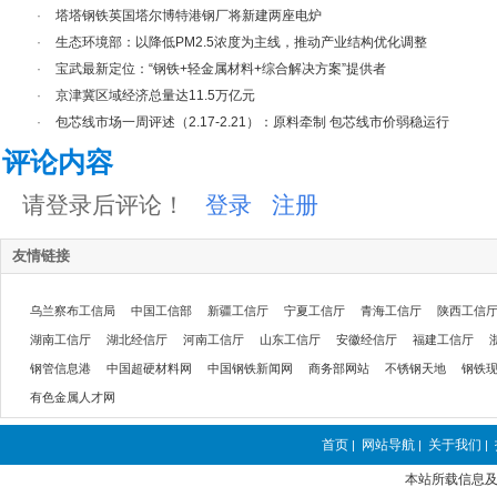
·
塔塔钢铁英国塔尔博特港钢厂将新建两座电炉
·
生态环境部：以降低PM2.5浓度为主线，推动产业结构优化调整
·
宝武最新定位：“钢铁+轻金属材料+综合解决方案”提供者
·
京津冀区域经济总量达11.5万亿元
·
包芯线市场一周评述（2.17-2.21）：原料牵制 包芯线市价弱稳运行
评论内容
请登录后评论！
登录
注册
友情链接
乌兰察布工信局
中国工信部
新疆工信厅
宁夏工信厅
青海工信厅
陕西工信
湖南工信厅
湖北经信厅
河南工信厅
山东工信厅
安徽经信厅
福建工信厅
钢管信息港
中国超硬材料网
中国钢铁新闻网
商务部网站
不锈钢天地
钢铁
有色金属人才网
首页
网站导航
关于我们
|
|
|
本站所载信息及