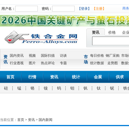
商
用户名：
密码：
【登录】
【注册】
资讯
价格
企
国内资讯
视频
国际扫描
访谈
每日价格
钢厂采购
市场
资
市
讯
场
行业透视
图片
热点评论
专题
统计数据
走势图
数据
首页
行情
资讯
统计
会展
供求
硅
锰
铬
镍
钨
钼
钒
钛
铌
铁
当前位置：
首页
>
资讯
>
国内新闻