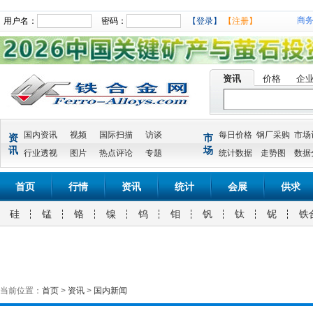
商
用户名：
密码：
【登录】
【注册】
资讯
价格
企
国内资讯
视频
国际扫描
访谈
每日价格
钢厂采购
市场
资
市
讯
场
行业透视
图片
热点评论
专题
统计数据
走势图
数据
首页
行情
资讯
统计
会展
供求
硅
锰
铬
镍
钨
钼
钒
钛
铌
铁
当前位置：
首页
>
资讯
>
国内新闻