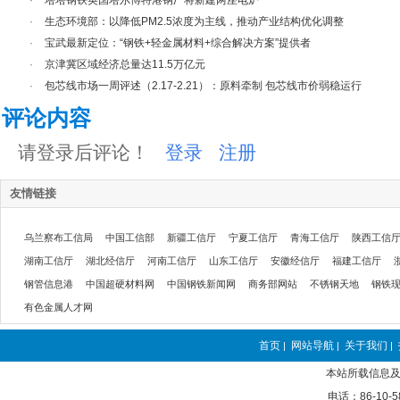
·
塔塔钢铁英国塔尔博特港钢厂将新建两座电炉
·
生态环境部：以降低PM2.5浓度为主线，推动产业结构优化调整
·
宝武最新定位：“钢铁+轻金属材料+综合解决方案”提供者
·
京津冀区域经济总量达11.5万亿元
·
包芯线市场一周评述（2.17-2.21）：原料牵制 包芯线市价弱稳运行
评论内容
请登录后评论！
登录
注册
友情链接
乌兰察布工信局
中国工信部
新疆工信厅
宁夏工信厅
青海工信厅
陕西工信
湖南工信厅
湖北经信厅
河南工信厅
山东工信厅
安徽经信厅
福建工信厅
钢管信息港
中国超硬材料网
中国钢铁新闻网
商务部网站
不锈钢天地
钢铁
有色金属人才网
首页
网站导航
关于我们
|
|
|
本站所载信息及
电话：86-10-5