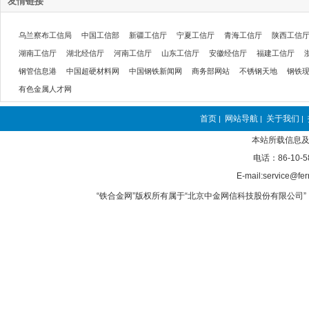
友情链接
乌兰察布工信局
中国工信部
新疆工信厅
宁夏工信厅
青海工信厅
陕西工信
湖南工信厅
湖北经信厅
河南工信厅
山东工信厅
安徽经信厅
福建工信厅
钢管信息港
中国超硬材料网
中国钢铁新闻网
商务部网站
不锈钢天地
钢铁
有色金属人才网
首页
网站导航
关于我们
|
|
|
本站所载信息及
电话：86-10-5
E-mail:service@fer
“铁合金网”版权所有属于“北京中金网信科技股份有限公司” 