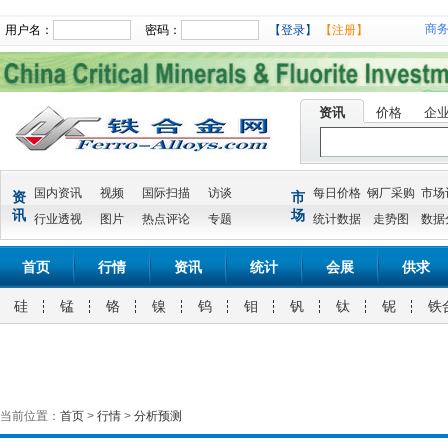
商
用户名：
密码：
【登录】
【注册】
资讯
价格
企
国内资讯
视频
国际扫描
访谈
每日价格
钢厂采购
市场
资
市
讯
场
行业透视
图片
热点评论
专题
统计数据
走势图
数据
首页
行情
资讯
统计
会展
供求
硅
锰
铬
镍
钨
钼
钒
钛
铌
铁
当前位置：
首页
>
行情
>
分析预测