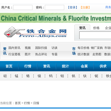
商
用户名：
密码：
【登录】
【注册】
资讯
价格
企
国内资讯
视频
国际扫描
访谈
每日价格
钢厂采购
市场
资
市
讯
场
行业透视
图片
热点评论
专题
统计数据
走势图
数据
首页
行情
资讯
统计
会展
供求
硅
锰
铬
镍
钨
钼
钒
钛
铌
铁
当前位置：
首页
>
行情
>
日报