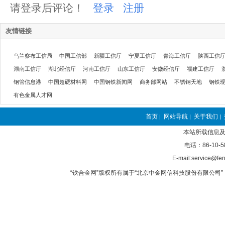
请登录后评论！
登录
注册
友情链接
乌兰察布工信局
中国工信部
新疆工信厅
宁夏工信厅
青海工信厅
陕西工信
湖南工信厅
湖北经信厅
河南工信厅
山东工信厅
安徽经信厅
福建工信厅
钢管信息港
中国超硬材料网
中国钢铁新闻网
商务部网站
不锈钢天地
钢铁
有色金属人才网
首页
网站导航
关于我们
|
|
|
本站所载信息及
电话：86-10-5
E-mail:service@fer
“铁合金网”版权所有属于“北京中金网信科技股份有限公司” 