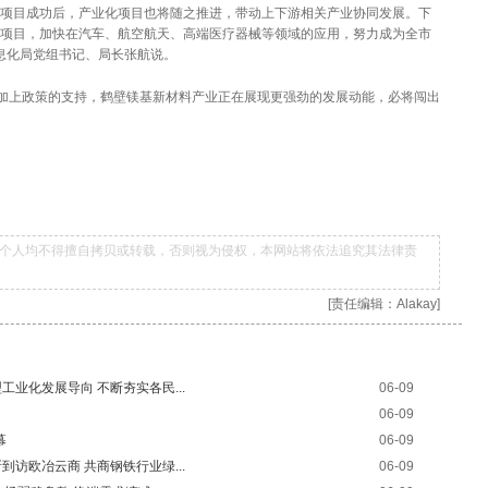
项目成功后，产业化项目也将随之推进，带动上下游相关产业协同发展。下
业链项目，加快在汽车、航空航天、高端医疗器械等领域的应用，努力成为全市
信息化局党组书记、局长张航说。
上政策的支持，鹤壁镁基新材料产业正在展现更强劲的发展动能，必将闯出
个人均不得擅自拷贝或转载，否则视为侵权，本网站将依法追究其法律责
[责任编辑：Alakay]
业化发展导向 不断夯实各民...
06-09
06-09
幕
06-09
访欧冶云商 共商钢铁行业绿...
06-09