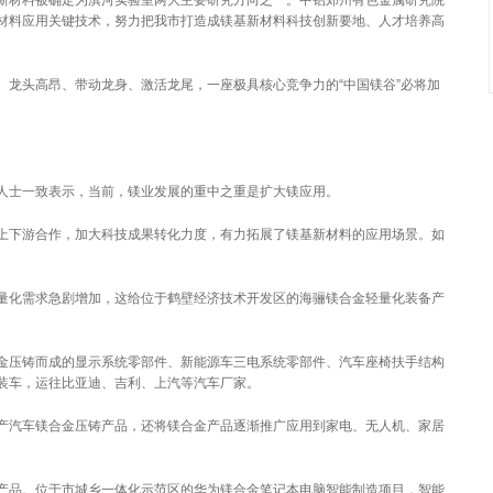
材料被确定为淇河实验室两大主要研究方向之一。中铝郑州有色金属研究院
材料应用关键技术，努力把我市打造成镁基新材料科技创新要地、人才培养高
头高昂、带动龙身、激活龙尾，一座极具核心竞争力的“中国镁谷”必将加
士一致表示，当前，镁业发展的重中之重是扩大镁应用。
下游合作，加大科技成果转化力度，有力拓展了镁基新材料的应用场景。如
化需求急剧增加，这给位于鹤壁经济技术开发区的海骊镁合金轻量化装备产
压铸而成的显示系统零部件、新能源车三电系统零部件、汽车座椅扶手结构
装车，运往比亚迪、吉利、上汽等汽车厂家。
汽车镁合金压铸产品，还将镁合金产品逐渐推广应用到家电、无人机、家居
品。位于市城乡一体化示范区的华为镁合金笔记本电脑智能制造项目，智能