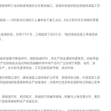
新材料工业试验基地项目正在紧张施工。该项目就是铝热还原炼镁成套工艺
场——200多名忙碌的工人遍布各个施工点位，6台大型吊车正伸展长臂紧
收尾阶段，仅用了5个月，工期提前了近3个月。”项目现场负责人李德清表
车。
排放量可降低40%，能耗锐减50%，所生产的金属镁纯度更高，回收率超
程中产生的镁铝尖晶石和轻质碳酸钙等中间产品可广泛应用于塑胶、化纤、涂
生产，全过程无废渣排放，工艺流程高效节能、清洁环保。
目将随之进行，建设涵盖上游绿色矿山开采、原镁绿色冶炼，中游深加工及
高端领域的镁基新材料全产业链项目，为我市打造具有全国影响力和核心竞争
新能源汽车、航空航天、高端医疗器械等领域，积极与上海交通大学、重庆
打造镁基新材料全产业链生态。