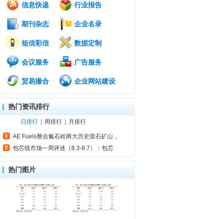
信息快递
行业报告
期刊杂志
企业名录
短信彩信
数据定制
会议服务
广告服务
贸易撮合
企业网站建设
热门资讯排行
日排行
|
周排行
|
月排行
AE Fuels整合氟石岭两大历史萤石矿山，
包芯线市场一周评述（8.3-8.7）：包芯
热门图片