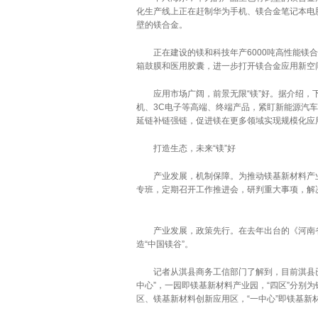
化生产线上正在赶制华为手机、镁合金笔记本电
壁的镁合金。
正在建设的镁和科技年产6000吨高性能镁合
箱鼓膜和医用胶囊，进一步打开镁合金应用新空
应用市场广阔，前景无限“镁”好。据介绍，下
机、3C电子等高端、终端产品，紧盯新能源汽
延链补链强链，促进镁在更多领域实现规模化应
打造生态，未来“镁”好
产业发展，机制保障。为推动镁基新材料产业
专班，定期召开工作推进会，研判重大事项，解
产业发展，政策先行。在去年出台的《河南省镁
造“中国镁谷”。
记者从淇县商务工信部门了解到，目前淇县已编
中心”，一园即镁基新材料产业园，“四区”分别
区、镁基新材料创新应用区，“一中心”即镁基新