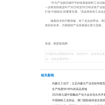
“作为产业园关键环节的镁基新材料工业试验
一步将加快推进年产30万吨至50万吨全镁产
打造‘中国镁谷’的重要支撑。”淇县商务和工业
随着技术的不断突破，有了龙头的带动，再加
美好的未来，为我国镁产业发展做出更大贡献。
来源：鹤壁新闻网
中国铁合金网版权所有，未经许可，任何单位及
任，特此郑重声明！
相关新闻
·
内蒙古工信厅：立足内蒙古产业实际和新型工
·
生产纯度99.99%的高品质镍
·
2025第九届中国氟硅产业大会在包头市开
·
中国钢铁工业协会、澳门国际碳排放交易所到