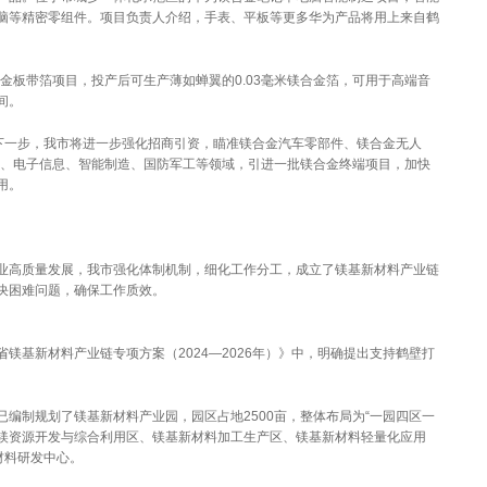
脑等精密零组件。项目负责人介绍，手表、平板等更多华为产品将用上来自鹤
金板带箔项目，投产后可生产薄如蝉翼的0.03毫米镁合金箔，可用于高端音
间。
一步，我市将进一步强化招商引资，瞄准镁合金汽车零部件、镁合金无人
车、电子信息、智能制造、国防军工等领域，引进一批镁合金终端项目，加快
用。
高质量发展，我市强化体制机制，细化工作分工，成立了镁基新材料产业链
决困难问题，确保工作质效。
基新材料产业链专项方案（2024—2026年）》中，明确提出支持鹤壁打
制规划了镁基新材料产业园，园区占地2500亩，整体布局为“一园四区一
为镁资源开发与综合利用区、镁基新材料加工生产区、镁基新材料轻量化应用
材料研发中心。