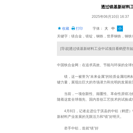
透过镁基新材料工
2025年06月10日 16:37
收藏
打印
字体：
大
中
小
关键字：镁合金，镁锭，钢铁，世界钢铁，钢铁
[导读]透过镁基新材料工业中试项目看鹤壁市如
中国铁合金网：在追求高效、节能与环保的全球
镁，这一被誉为“未来金属”的轻质金属结构材
键力量，展现出巨大的市场潜力和光明的发展前
当前，一项创新性、颠覆性、革命性原镁冶炼
随着这套全球领先、国内首创工艺技术的试验成
4月8日，记者走进位于淇县的中铝（鹤壁）
新材料产业发展的无限活力和“镁”好明天。
牵手中铝，造就“镁”好