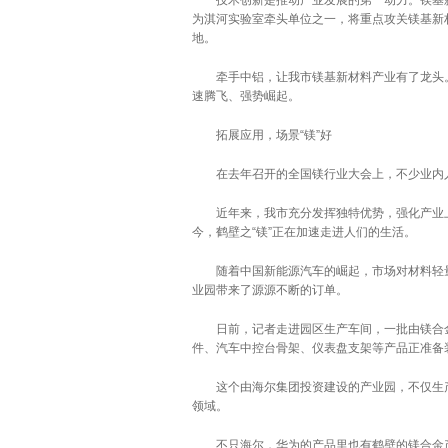
技术创新是推动产业发展的第一动力。镁基新
为淇河实验室牵头单位之一，将重点攻关镁基新
地。
牵手中铝，让我市镁基新材料产业有了龙头。龙
速腾飞、强势崛起。
拓展应用，场景“镁”好
在去年召开的全国镁行业大会上，不少业内人
近年来，我市充分发挥独特优势，强化产业上
今，鹤壁之“镁”正在加速走进人们的生活。
随着中国新能源汽车的崛起，市场对材料轻量
业园带来了源源不断的订单。
日前，记者走进园区生产车间，一批由镁合金
件、汽车中控台骨架、仪表盘支架等产品正准备
这个由海尔集团投资建设的产业园，不仅生产
领域。
不只海尔，华为的产品里也有鹤壁的镁合金产