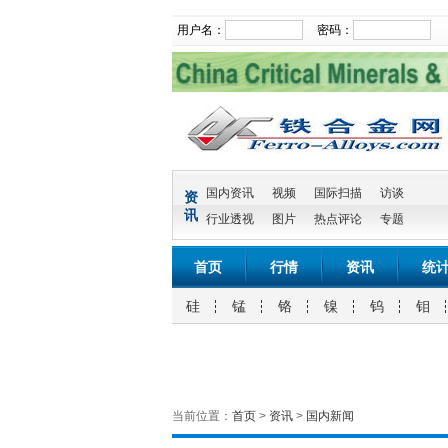
用户名：
密码：
国内资讯
视频
国际扫描
访谈
资
讯
行业透视
图片
热点评论
专题
首页
行情
资讯
统
硅
锰
铬
镍
钨
钼
当前位置：
首页
>
资讯
>
国内新闻