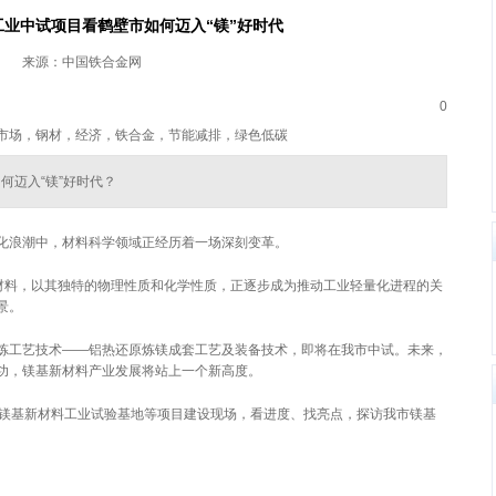
业中试项目看鹤壁市如何迈入“镁”好时代
来源：中国铁合金网
0
市场，钢材，经济，铁合金，节能减排，绿色低碳
何迈入“镁”好时代？
化浪潮中，材料科学领域正经历着一场深刻变革。
料，以其独特的物理性质和化学性质，正逐步成为推动工业轻量化进程的关
景。
工艺技术——铝热还原炼镁成套工艺及装备技术，即将在我市中试。未来，
功，镁基新材料产业发展将站上一个新高度。
镁基新材料工业试验基地等项目建设现场，看进度、找亮点，探访我市镁基