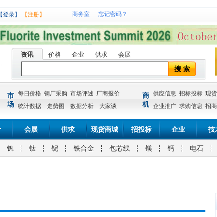
商务室
忘记密码？
【登录】
【注册】
资讯
价格
企业
供求
会展
搜 索
每日价格
钢厂采购
市场评述
厂商报价
供应信息
招标投标
现货
市
商
场
机
统计数据
走势图
数据分析
大家谈
企业推广
求购信息
招商
计
会展
供求
现货商城
招投标
企业
技
钒
钛
铌
铁合金
包芯线
镁
钙
电石