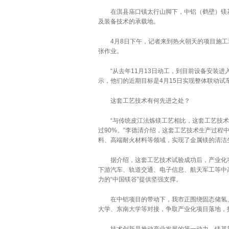
在淇县庙口镇太行山脚下，中铝（鹤壁）镁基
及装备技术的承载地。
4月8日下午，记者来到热火朝天的项目施工现
张作业。
“从去年11月13日动工，到目前设备安装进入
示，他们的近期目标是4月15日实现整体联动试
这套工艺技术有何先进之处？
“与传统皮江法炼镁工艺相比，这套工艺技术碳
过90%。”李德清介绍，这套工艺技术生产过
料、高端耐火材料等领域，实现了金属镁的清洁
据介绍，这套工艺技术试验成功后，产业化项
下游汽车、轨道交通、电子信息、航天军工等中
力的“中国镁谷”提供坚强支撑。
在中铝项目的带动下，我市正围绕固态储氢、
大学、东南大学等对接，争取产业化项目落地，