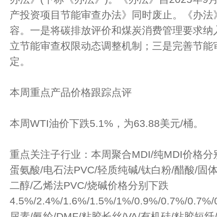
产投资项目节能审查办法》同时废止。《办法
容。一是将碳排放评价和煤炭消费管理要求纳
立节能审查权限动态调整机制；三是完善节能
定。
本周重点产品价格跟踪点评
本周WTI油价下跌5.1%，为63.88美元/桶。
重点关注子行业：本周聚合MDI/纯MDI价格分别上
蛋氨酸/电石法PVC/轻质纯碱/钛白粉/醋酸/固体蛋
二醇/乙烯法PVC/烧碱价格分别下跌
4.5%/2.4%/1.6%/1.5%/1%/0.9%/0.7%/0.7%
尿素/氨纶/DMF/粘胶长丝/VA/有机硅/粘胶