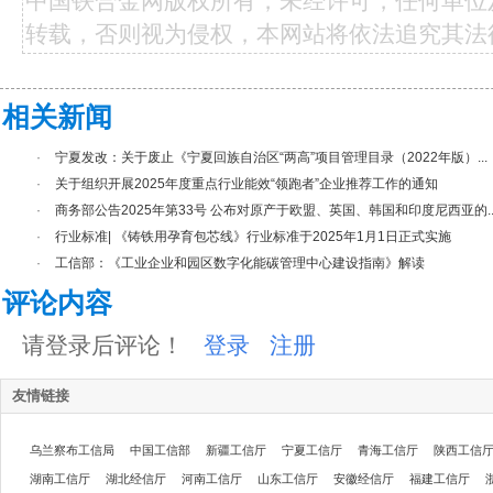
中国铁合金网版权所有，未经许可，任何单位
转载，否则视为侵权，本网站将依法追究其法
相关新闻
·
宁夏发改：关于废止《宁夏回族自治区“两高”项目管理目录（2022年版）...
·
关于组织开展2025年度重点行业能效“领跑者”企业推荐工作的通知
·
商务部公告2025年第33号 公布对原产于欧盟、英国、韩国和印度尼西亚的..
·
行业标准| 《铸铁用孕育包芯线》行业标准于2025年1月1日正式实施
·
工信部：《工业企业和园区数字化能碳管理中心建设指南》解读
评论内容
请登录后评论！
登录
注册
友情链接
乌兰察布工信局
中国工信部
新疆工信厅
宁夏工信厅
青海工信厅
陕西工信
湖南工信厅
湖北经信厅
河南工信厅
山东工信厅
安徽经信厅
福建工信厅