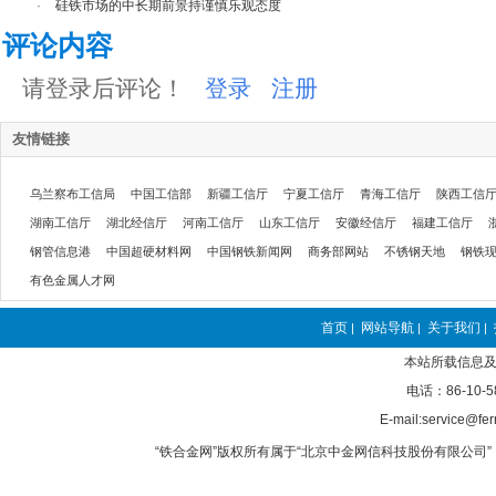
·
硅铁市场的中长期前景持谨慎乐观态度
评论内容
请登录后评论！
登录
注册
友情链接
乌兰察布工信局
中国工信部
新疆工信厅
宁夏工信厅
青海工信厅
陕西工信
湖南工信厅
湖北经信厅
河南工信厅
山东工信厅
安徽经信厅
福建工信厅
钢管信息港
中国超硬材料网
中国钢铁新闻网
商务部网站
不锈钢天地
钢铁
有色金属人才网
首页
网站导航
关于我们
|
|
|
本站所载信息及
电话：86-10-5
E-mail:service@fer
“铁合金网”版权所有属于“北京中金网信科技股份有限公司” 