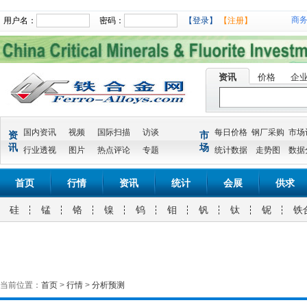
商
用户名：
密码：
【登录】
【注册】
资讯
价格
企
国内资讯
视频
国际扫描
访谈
每日价格
钢厂采购
市场
资
市
讯
场
行业透视
图片
热点评论
专题
统计数据
走势图
数据
首页
行情
资讯
统计
会展
供求
硅
锰
铬
镍
钨
钼
钒
钛
铌
铁
当前位置：
首页
>
行情
>
分析预测