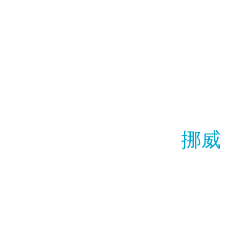
金属硅是一种关键
导体等各种材料。
境和保护对国家安
步。这些外壳涵盖
硅含量至少为 85.0
2025年9月23日
（240.00%）、
挪威
征收初步反补贴税。这
2025年9月26
（94.44%）以