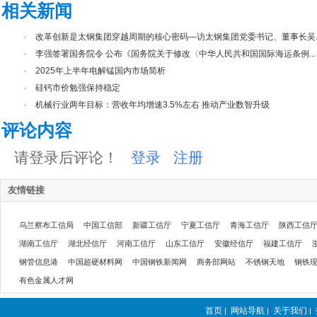
相关新闻
·
改革创新是太钢集团穿越周期的核心密码—访太钢集团党委书记、董事长吴..
·
李强签署国务院令 公布《国务院关于修改〈中华人民共和国国际海运条例...
·
2025年上半年电解锰国内市场简析
·
硅钙市价勉强保持稳定
·
机械行业两年目标：营收年均增速3.5%左右 推动产业数智升级
评论内容
请登录后评论！
登录
注册
友情链接
乌兰察布工信局
中国工信部
新疆工信厅
宁夏工信厅
青海工信厅
陕西工信
湖南工信厅
湖北经信厅
河南工信厅
山东工信厅
安徽经信厅
福建工信厅
钢管信息港
中国超硬材料网
中国钢铁新闻网
商务部网站
不锈钢天地
钢铁
有色金属人才网
首页
网站导航
关于我们
|
|
|