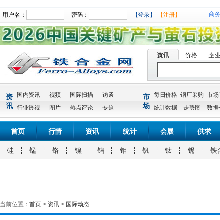
商
用户名：
密码：
【登录】
【注册】
资讯
价格
企
国内资讯
视频
国际扫描
访谈
每日价格
钢厂采购
市场
资
市
讯
场
行业透视
图片
热点评论
专题
统计数据
走势图
数据
首页
行情
资讯
统计
会展
供求
硅
锰
铬
镍
钨
钼
钒
钛
铌
铁
当前位置：
首页
>
资讯
>
国际动态