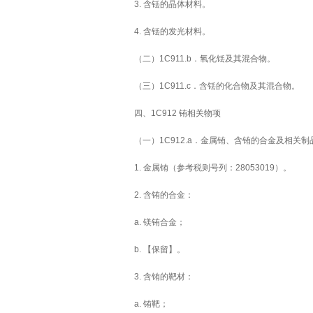
3. 含铥的晶体材料。
4. 含铥的发光材料。
（二）1C911.b．氧化铥及其混合物。
（三）1C911.c．含铥的化合物及其混合物。
四、1C912 铕相关物项
（一）1C912.a．金属铕、含铕的合金及相关制
1. 金属铕（参考税则号列：28053019）。
2. 含铕的合金：
a. 镁铕合金；
b. 【保留】。
3. 含铕的靶材：
a. 铕靶；