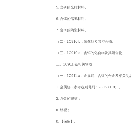
5. 含铒的光纤材料。
6. 含铒的储氢材料。
7. 含铒的陶瓷材料。
（二）1C910.b．氧化铒及其混合物。
（三）1C910.c．含铒的化合物及其混合物。
三、1C911 铥相关物项
（一）1C911.a．金属铥、含铥的合金及相关制
1. 金属铥（参考税则号列：28053019）。
2. 含铥的靶材：
a. 铥靶；
b. 【保留】。