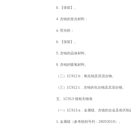
b. 【保留】。
4. 含铕的发光材料：
a. 荧光粉；
b. 【保留】。
5. 含铕的晶体材料。
6. 含铕的吸氢材料。
（二）1C912.b．氧化铕及其混合物。
（三）1C912.c．含铕的化合物及其混合物。
五、1C913 镱相关物项
（一）1C913.a．金属镱、含镱的合金及相关制
1. 金属镱（参考税则号列：28053019）。