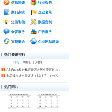
信息快递
行业报告
期刊杂志
企业名录
短信彩信
数据定制
会议服务
广告服务
贸易撮合
企业网站建设
热门资讯排行
日排行
|
周排行
|
月排行
AE Fuels整合氟石岭两大历史萤石矿山，
包芯线市场一周评述（8.3-8.7）：包芯
热门图片