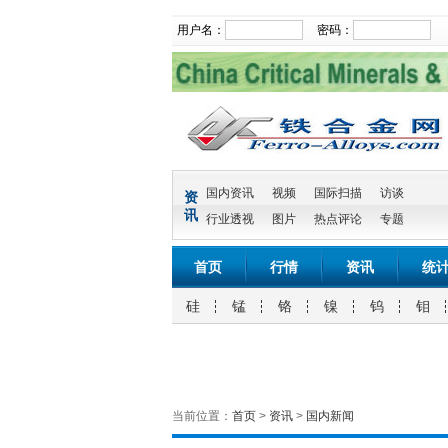
用户名：
密码：
国内资讯
视频
国际扫描
访谈
资
讯
行业透视
图片
热点评论
专题
首页
行情
资讯
统
硅
锰
铬
镍
钨
钼
当前位置：
首页
>
资讯
>
国内新闻