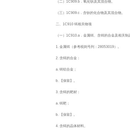
（二）1C909.b．氧化钬及其混合物。
（三）1C909.c．含钬的化合物及其混合物。
二、1C910 铒相关物项
（一）1C910.a．金属铒、含铒的合金及相关制
1. 金属铒（参考税则号列：28053019）。
2. 含铒的合金：
a. 铒铝合金；
b. 【保留】。
3. 含铒的靶材：
a. 铒靶；
b. 【保留】。
4. 含铒的晶体材料。