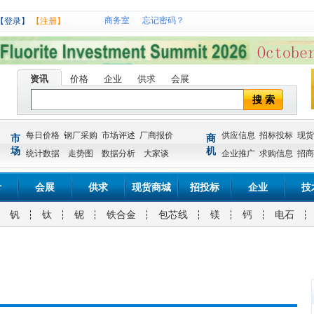
商务室
忘记密码？
【登录】
【注册】
资讯
价格
企业
供求
会展
搜 索
每日价格
钢厂采购
市场评述
厂商报价
供应信息
招标投标
现货
市
商
场
机
统计数据
走势图
数据分析
大家谈
企业推广
求购信息
招商
计
会展
供求
现货商城
招投标
企业
技
钒
钛
铌
铁合金
包芯线
镁
钙
电石