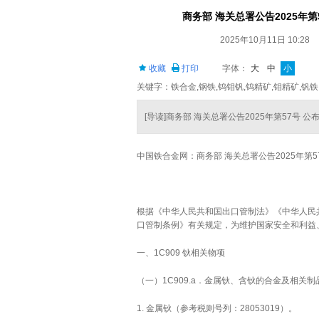
商务部 海关总署公告2025年
2025年10月11日 10:28
收藏
打印
字体：
大
中
小
关键字：铁合金,钢铁,钨钼钒,钨精矿,钼精矿,钒铁
[导读]商务部 海关总署公告2025年第57号
中国铁合金网：商务部 海关总署公告2025年第5
根据《中华人民共和国出口管制法》《中华人民
口管制条例》有关规定，为维护国家安全和利益
一、1C909 钬相关物项
（一）1C909.a．金属钬、含钬的合金及相关制
1. 金属钬（参考税则号列：28053019）。