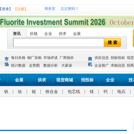
商务室
忘记密码？
【登录】
【注册】
资讯
价格
企业
供求
会展
搜 索
每日价格
钢厂采购
市场评述
厂商报价
供应信息
招标投标
现货
市
商
场
机
统计数据
走势图
数据分析
大家谈
企业推广
求购信息
招商
计
会展
供求
现货商城
招投标
企业
技
钒
钛
铌
铁合金
包芯线
镁
钙
电石