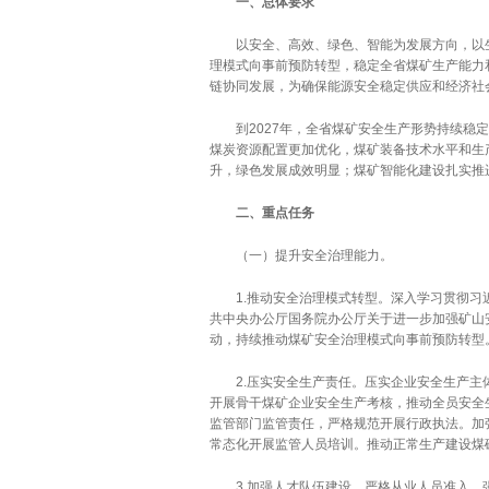
一、总体要求
以安全、高效、绿色、智能为发展方向，以生
理模式向事前预防转型，稳定全省煤矿生产能力
链协同发展，为确保能源安全稳定供应和经济社
到2027年，全省煤矿安全生产形势持续稳定
煤炭资源配置更加优化，煤矿装备技术水平和生
升，绿色发展成效明显；煤矿智能化建设扎实推
二、重点任务
（一）提升安全治理能力。
1.推动安全治理模式转型。深入学习贯彻习近
共中央办公厅国务院办公厅关于进一步加强矿山
动，持续推动煤矿安全治理模式向事前预防转型
2.压实安全生产责任。压实企业安全生产主体
开展骨干煤矿企业安全生产考核，推动全员安全
监管部门监管责任，严格规范开展行政执法。加
常态化开展监管人员培训。推动正常生产建设煤
3.加强人才队伍建设。严格从业人员准入，强化