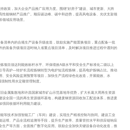
持政策，加大企业产品推广应用力度。围绕“好房子”建设、城市更新、大跨
高性能钢材产品推广。顺应碳达峰、碳中和趋势，提高风电设备、光伏支架领
等领域应用场景。
备清单内的合规生产设备升级改造，鼓励实施产能置换项目，重点配备一批
件的装备升级项目适时纳入省重点项目清单，及时解决项目推进过程中遇到的
炼项目须达到能效标杆水平、环保绩效A级水平和安全生产标准化二级以上
引导高炉—转炉长流程炼钢转型为电炉短流程炼钢，提高电炉炼钢占比。推动
用、安全风险监测预警等项目，加快生产流程绿色化改造，开展能效、水
域强制性用水定额管理制度。
旧金属集散地和许昌国家城市矿山示范基地等优势，扩大长葛大周再生资源
建设全国一流的再生资源循环基地，构建废钢资源回收加工配送体系，推进废
加强回收循环利用能力建设。
能等技术加强智能工厂（车间）建设，实现生产精准控制与协同。建设工业
能运维、产品全流程追溯等手段，提升生产效率、质量管控水平和供应链响应
全生产等方面，全面推广数字化应用。鼓励企业加快关键设备自动化改造，推