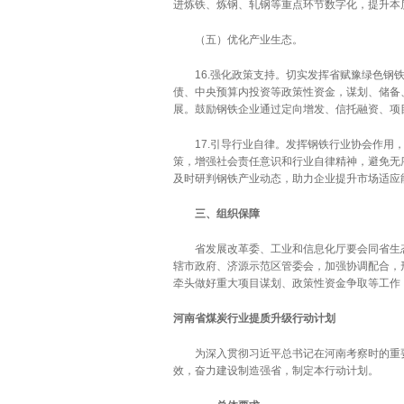
进炼铁、炼钢、轧钢等重点环节数字化，提升本
（五）优化产业生态。
16.强化政策支持。切实发挥省赋豫绿色钢铁
债、中央预算内投资等政策性资金，谋划、储备
展。鼓励钢铁企业通过定向增发、信托融资、项
17.引导行业自律。发挥钢铁行业协会作用，
策，增强社会责任意识和行业自律精神，避免无
及时研判钢铁产业动态，助力企业提升市场适应
三、组织保障
省发展改革委、工业和信息化厅要会同省生态
辖市政府、济源示范区管委会，加强协调配合，
牵头做好重大项目谋划、政策性资金争取等工作
河南省煤炭行业提质升级行动计划
为深入贯彻习近平总书记在河南考察时的重要
效，奋力建设制造强省，制定本行动计划。