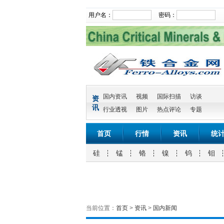
用户名：
密码：
国内资讯
视频
国际扫描
访谈
资
讯
行业透视
图片
热点评论
专题
首页
行情
资讯
统
硅
锰
铬
镍
钨
钼
当前位置：
首页
>
资讯
>
国内新闻