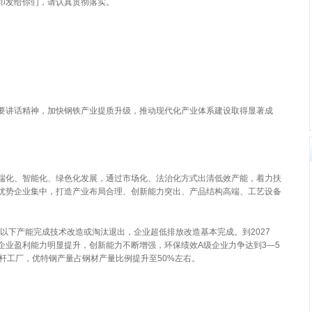
印发给你们，请认真贯彻落实。
讲话精神，加快钢铁产业提质升级，推动现代化产业体系建设取得显著成
化、智能化、绿色化发展，通过市场化、法治化方式出清低效产能，着力扶
优势企业集中，打造产业布局合理、创新能力突出、产品结构高端、工艺设备
以下产能完成技术改造或淘汰退出，企业超低排放改造基本完成。到2027
企业盈利能力明显提升，创新能力不断增强，环保绩效A级企业力争达到3—5
杆工厂，优特钢产量占钢材产量比例提升至50%左右。