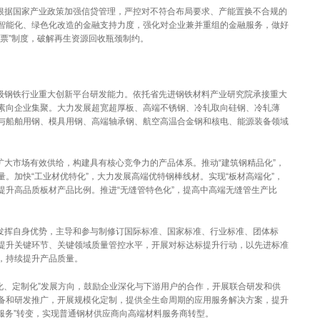
据国家产业政策加强信贷管理，严控对不符合布局要求、产能置换不合规的
智能化、绿色化改造的金融支持力度，强化对企业兼并重组的金融服务，做好
票”制度，破解再生资源回收瓶颈制约。
钢铁行业重大创新平台研发能力。依托省先进钢铁材料产业研究院承接重大
素向企业集聚。大力发展超宽超厚板、高端不锈钢、冷轧取向硅钢、冷轧薄
与船舶用钢、模具用钢、高端轴承钢、航空高温合金钢和核电、能源装备领域
大市场有效供给，构建具有核心竞争力的产品体系。推动“建筑钢精品化”，
。加快“工业材优特化”，大力发展高端优特钢棒线材。实现“板材高端化”，
提升高品质板材产品比例。推进“无缝管特色化”，提高中高端无缝管生产比
挥自身优势，主导和参与制修订国际标准、国家标准、行业标准、团体标
提升关键环节、关键领域质量管控水平，开展对标达标提升行动，以先进标准
，持续提升产品质量。
化、定制化”发展方向，鼓励企业深化与下游用户的合作，开展联合研发和供
备和研发推广，开展规模化定制，提供全生命周期的应用服务解决方案，提升
服务”转变，实现普通钢材供应商向高端材料服务商转型。