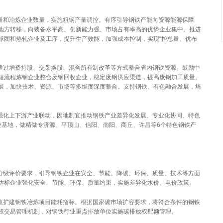
和冶炼企业数量，实施粗钢产量调控。有序引导钢铁产能向资源能源保障
地方转移，向装备水平高、创新能力强、市场占有率高的优势企业集中。推进
球团和热轧企业及工序，提升生产效能，加强成本控制，实现“控总量、优布
过增资持股、交叉换股、混合所有制改革等方式整合省内钢铁资源。鼓励中
短流程炼钢企业整合废钢回收企业，稳定废钢供应渠道，提高废钢加工质量。
展，加快技术、资源、市场等多维度深度整合。支持钢铁、有色融合发展，培
化上下游产业联动，因地制宜推动钢铁产业差异化发展、专业化协同、特色
业基地，做精做专济源、平顶山、信阳、南阳、商丘、许昌等6个特色钢铁产
级评价要求，引导钢铁企业在安全、节能、降碳、环保、质量、技术等方面
达标企业强化安全、节能、环保、质量约束，实施差异化水价、电价政策。
扩建钢铁冶炼项目能耗指标。根据国家碳市场扩容要求，将符合条件的钢铁
权交易管理机制，对钢铁行业重点排放单位实施碳排放权配额管理。