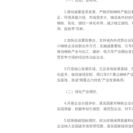
（一）优化产业布局。
1.推动减量提质发展。严格控制钢铁产能总量
足、环境承载力强、市场需求大、物流条件好的
钢铁、焦化、烧结一体化布局，减少独立烧结、
局、提效率”目标。
2.加快企业重组整合。支持省内外优势企业通
小钢铁企业创新合作方式，实施减量重组。引导
推动钢铁产业与化工、建材、电力等产业耦合发
育竞争力强的综合性冶金企业。
3.打造核心发展区域。立足各地发展基础，强
化提升。做优做强安阳、周口等2个重点钢铁产
业基地，形成“两重点六特色”产业发展格局。
（二）强化产业调控。
4.开展企业分级评价。落实国家对钢铁企业分
实现突破，积极争创引领型、规范型企业。对不
5.统筹能碳指标调控。依法依规保障新建和改
企业纳入全国碳市场管理范围，落实国家碳排放