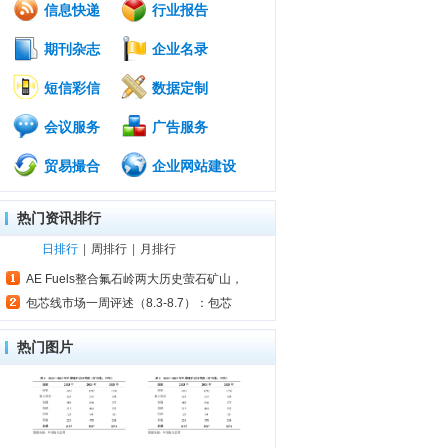
信息快递
行业报告
期刊杂志
企业名录
短信彩信
数据定制
会议服务
广告服务
贸易撮合
企业网站建设
热门资讯排行
日排行
|
周排行
|
月排行
AE Fuels整合氟石岭两大历史萤石矿山，
包芯线市场一周评述（8.3-8.7）：包芯
热门图片