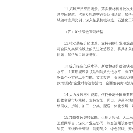
11.拓展产品应用场景。落实新材料首批次支
度空间建筑、汽车及轨道交通等应用场景，加快
域钢材应用比例，深入拓展机械制造、石油化工
（四）加快绿色智能转型。
12.推动装备升级改造。支持钢铁行业冶炼设
符合限制类标准以上的先进冶炼设备。将具备条
问题，加快项目建设进度。
13.提升绿色低碳水平。新建和改扩建钢铁冶
水平，主要用能设备须达到能效先进水平。有序
钢铁企业实施工业节能、节水改造、资源综合利
效“领跑者”企业对标达标活动，全面落实黄河流
14.大力发展再生资源。依托长葛全国重要废
回收交易市场规模。支持安阳、周口、许昌等地
钢回收、拆解、加工、分类、配送一体化发展，
15.加快数改智转赋能。运用大数据、人工智
互联网平台，深化产业链协同，综合运用设备智
速度。围绕质量管理、能源管控、绿色低碳、安