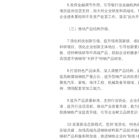
6.发挥金融调节作用。引导银行业金融机构根
项目提供信贷支持，加大对企业研发和高端化、
企业债务重组和不良资产处置工作。落实“反向开
（三）推动产品结构升级。
7.强化科技创新引领。提升现有国家级、省级
科研项目。强化企业创新主体地位，引导创新要
板、优特棒线材等中高端产品，鼓励企业积极参
高强度不锈钢等“卡脖子”特钢产品研发。
8.打造特色产品体系。深入调整产品结构，扩
提高耐腐蚀钢筋产量占比，提升型钢产品供给质量
聚焦汽车、家电、海洋工程、机械装备等领域，
例，增强配套管加工能力。
9.提升产品质量标准。支持行业协会、企业发
准，提升行业话语权。推动产业质量升级，着力
助推钢铁产业提质升级。引导企业树立品牌意识
10.发展新业态新模式。坚持“差异化、特色
应链共建，加强高端先进钢铁材料新产品技术储
钢材产品和服务附加值，推进钢铁企业向“制造+