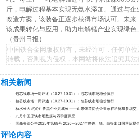
斤，电解过程基本实现无氨水添加。通过与企
改造方案，该装备正逐步获得市场认可。未来
该成果转化与应用，助力电解锰产业实现绿色
（贵州日报）
中国铁合金网版权所有，未经许可，任何单位
转载，否则视为侵权，本网站将依法追究其法
相关新闻
·
包芯线市场一周评述（10.27-10.31）：包芯线市场稳价慎行
·
包芯线市场一周评述（10.27-10.31）：包芯线市场稳价慎行
·
秋水长天迎宾至 鲁黑企业共成长 ——山东铸造协会企业家在科德威参观交..
·
九月中国原镁市场数据与四季度供应
·
国商务部公告2025年第68号 2026—2027年度钨、锑、白银出口国营贸易企.
评论内容