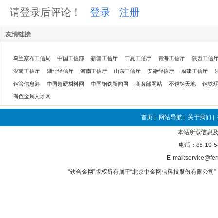
请登录后评论！
登录
注册
友情链接
乌兰察布工信局
中国工信部
新疆工信厅
宁夏工信厅
青海工信厅
陕西工信
湖南工信厅
湖北经信厅
河南工信厅
山东工信厅
安徽经信厅
福建工信厅
钢管信息港
中国超硬材料网
中国钢铁新闻网
商务部网站
不锈钢天地
钢铁
有色金属人才网
首页
网站导航
关于我们
|
|
|
本站所载信息及
电话：86-10-5
E-mail:service@fer
“铁合金网”版权所有属于“北京中金网信科技股份有限公司” 