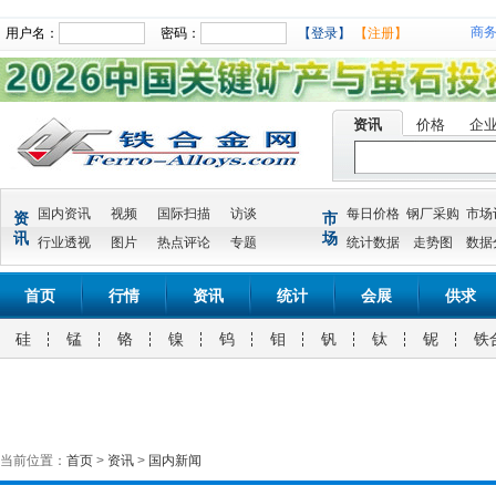
商
用户名：
密码：
【登录】
【注册】
资讯
价格
企
国内资讯
视频
国际扫描
访谈
每日价格
钢厂采购
市场
资
市
讯
场
行业透视
图片
热点评论
专题
统计数据
走势图
数据
首页
行情
资讯
统计
会展
供求
硅
锰
铬
镍
钨
钼
钒
钛
铌
铁
当前位置：
首页
>
资讯
>
国内新闻