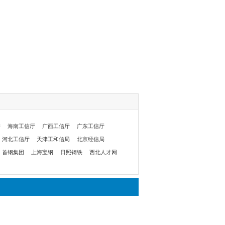
委
海南工信厅
广西工信厅
广东工信厅
河北工信厅
天津工和信局
北京经信局
首钢集团
上海宝钢
日照钢铁
西北人才网