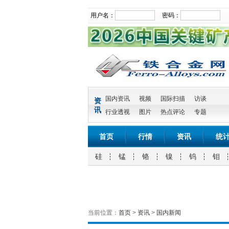
用户名：
密码：
国内资讯
视频
国际扫描
访谈
资
讯
行业透视
图片
热点评论
专题
首页
行情
资讯
统
硅
锰
铬
镍
钨
钼
当前位置：
首页
>
资讯
>
国内新闻