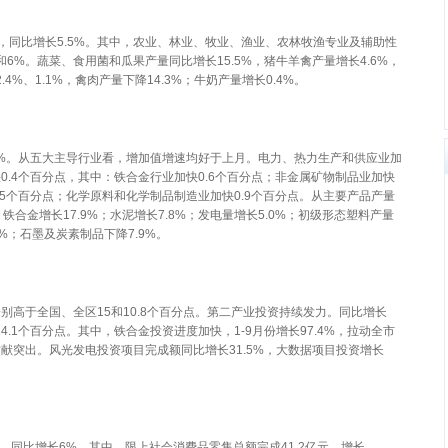
亿元，同比增长5.5%。其中，农业、林业、牧业、渔业、农林牧渔专业及辅助性
.1%和6%。蔬菜、食用菌和瓜果产量同比增长15.5%，猪牛羊禽产量增长4.6%，
4%、1.1%，禽肉产量下降14.3%；牛奶产量增长0.4%。
.2%。从五大主导行业看，增加值增速均好于上月。电力、热力生产和供应业加
0.4个百分点，其中：铁合金行业加快0.6个百分点；非金属矿物制品业加快
.5个百分点；化学原料和化学制品制造业加快0.9个百分点。从主要产品产量
；铁合金增长17.9%；水泥增长7.8%；发电量增长5.0%；初级形态塑料产量
5%；石墨及炭素制品下降7.9%。
，分别高于全国、全区15和10.8个百分点。第二产业投资持续发力。同比增长
14.1个百分点。其中，铁合金投资进度加快，1-9月份增长97.4%，拉动全市
贡献突出。风光发电投资项目完成额同比增长31.5%，大数据项目投资增长
。
元，同比增长6%。其中，限上社会消费品零售总额完成41.2亿元，增长