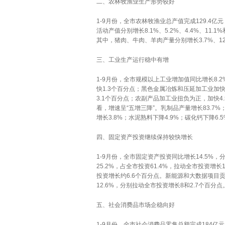
二、农林牧渔业生产形势较好
1-9月份，全市农林牧渔业总产值完成129.4
活动产值分别增长8.1%、5.2%、4.4%、11
其中，猪肉、牛肉、羊肉产量分别增长3.7%、12.
三、工业生产运行稳中有增
1-9月份，全市规模以上工业增加值同比增长8
快1.3个百分点；黑色金属冶炼和压延加工业加快
3.1个百分点；农副产品加工业扭负为正，加快4
看，增速呈“五增三降”。乳制品产量增长83.7%
增长3.8%；水泥熟料下降4.9%；碳化钙下降6.
四、固定资产投资继续保持较快增长
1-9月份，全市固定资产投资同比增长14.5%
25.2%，占全市投资61.4%，拉动全市投资增长
投资增长约6.6个百分点。新能源和大数据项目
12.6%，分别拉动全市投资增长8和2.7个百分点
五、社会消费品市场企稳向好
1-9月份，全市社会消费品零售总额完成184亿