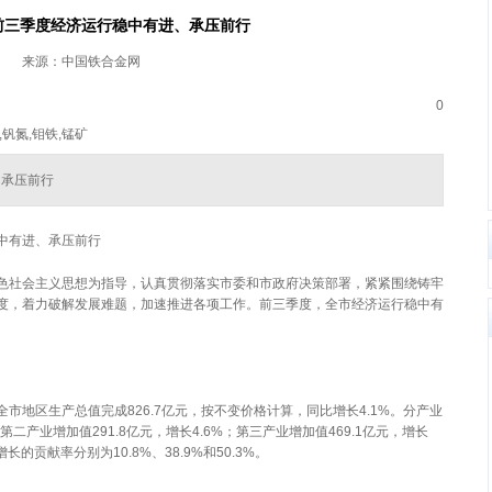
前三季度经济运行稳中有进、承压前行
来源：中国铁合金网
0
,钒氮,钼铁,锰矿
、承压前行
中有进、承压前行
色社会主义思想为指导，认真贯彻落实市委和市政府决策部署，紧紧围绕铸牢
度，着力破解发展难题，加速推进各项工作。前三季度，全市经济运行稳中有
市地区生产总值完成826.7亿元，按不变价格计算，同比增长4.1%。分产业
第二产业增加值291.8亿元，增长4.6%；第三产业增加值469.1亿元，增长
增长的贡献率分别为10.8%、38.9%和50.3%。