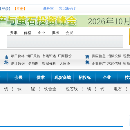
商务室
忘记密码？
【登录】
【注册】
资讯
价格
企业
供求
会展
每日价格
钢厂采购
市场评述
厂商报价
供应信息
招标投标
现货
市
商
场
机
统计数据
走势图
数据分析
大家谈
企业推广
求购信息
招商
计
会展
供求
现货商城
招投标
企业
技
钒
钛
铌
铁合金
包芯线
镁
钙
电石