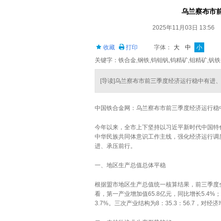
乌兰察布市
2025年11月03日 13:56
收藏
打印
字体：
大
中
小
关键字：铁合金,钢铁,钨钼钒,钨精矿,钼精矿,钒铁
[导读]乌兰察布市前三季度经济运行稳中有进
中国铁合金网：乌兰察布市前三季度经济运行稳
今年以来，全市上下坚持以习近平新时代中国特
中华民族共同体意识工作主线，强化经济运行调
进、承压前行。
一、地区生产总值总体平稳
根据盟市地区生产总值统一核算结果，前三季度全
看，第一产业增加值65.8亿元，同比增长5.4%；
3.7%。三次产业结构为8：35.3：56.7，对经济