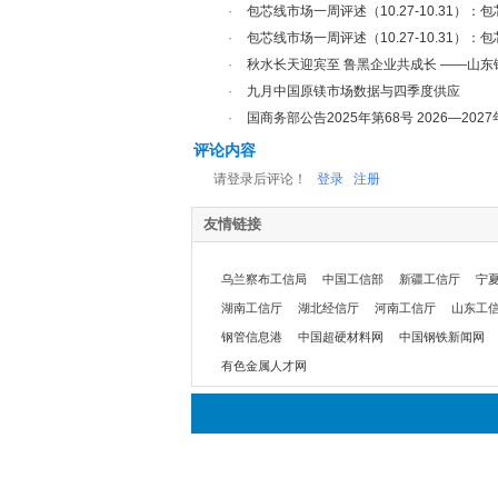
·
包芯线市场一周评述（10.27-10.31）
·
包芯线市场一周评述（10.27-10.31）
·
秋水长天迎宾至 鲁黑企业共成长 ——山东
·
九月中国原镁市场数据与四季度供应
·
国商务部公告2025年第68号 2026—20
评论内容
请登录后评论！
登录
注册
友情链接
乌兰察布工信局
中国工信部
新疆工信厅
宁
湖南工信厅
湖北经信厅
河南工信厅
山东工
钢管信息港
中国超硬材料网
中国钢铁新闻网
有色金属人才网