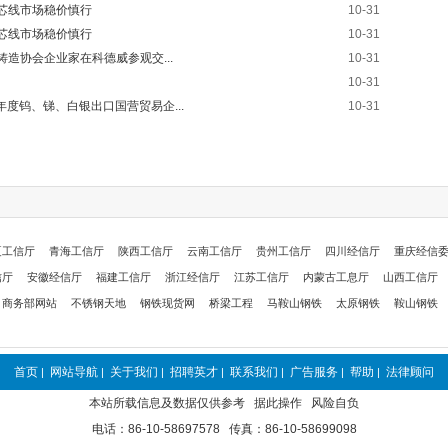
：包芯线市场稳价慎行
10-31
：包芯线市场稳价慎行
10-31
铸造协会企业家在科德威参观交...
10-31
10-31
27年度钨、锑、白银出口国营贸易企...
10-31
夏工信厅
青海工信厅
陕西工信厅
云南工信厅
贵州工信厅
四川经信厅
重庆经信
信厅
安徽经信厅
福建工信厅
浙江经信厅
江苏工信厅
内蒙古工息厅
山西工信厅
商务部网站
不锈钢天地
钢铁现货网
桥梁工程
马鞍山钢铁
太原钢铁
鞍山钢铁
首页
网站导航
关于我们
招聘英才
联系我们
广告服务
帮助
法律顾问
|
|
|
|
|
|
|
本站所载信息及数据仅供参考 据此操作 风险自负
电话：86-10-58697578 传真：86-10-58699098