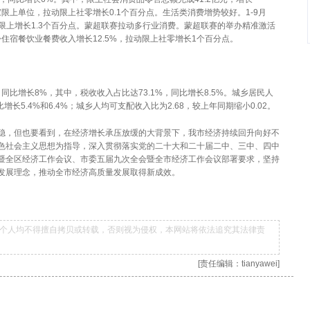
家限上单位，拉动限上社零增长0.1个百分点。生活类消费增势较好。1-9月
动限上增长1.3个百分点。蒙超联赛拉动多行业消费。蒙超联赛的举办精准激活
住宿餐饮业餐费收入增长12.5%，拉动限上社零增长1个百分点。
，同比增长8%，其中，税收收入占比达73.1%，同比增长8.5%。城乡居民人
比增长5.4%和6.4%；城乡人均可支配收入比为2.68，较上年同期缩小0.02。
稳，但也要看到，在经济增长承压放缓的大背景下，我市经济持续回升向好不
色社会主义思想为指导，深入贯彻落实党的二十大和二十届二中、三中、四中
暨全区经济工作会议、市委五届九次全会暨全市经济工作会议部署要求，坚持
发展理念，推动全市经济高质量发展取得新成效。
个人均不得擅自拷贝或转载，否则视为侵权，本网站将依法追究其法律责
[责任编辑：tianyawei]