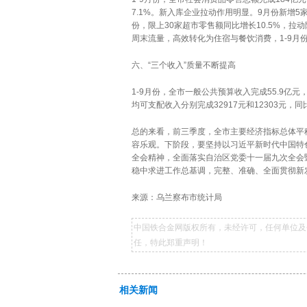
7.1%。新入库企业拉动作用明显。9月份新增5
份，限上30家超市零售额同比增长10.5%，拉
周末流量，高效转化为住宿与餐饮消费，1-9月份
六、“三个收入”质量不断提高
1-9月份，全市一般公共预算收入完成55.9亿元
均可支配收入分别完成32917元和12303元，同
总的来看，前三季度，全市主要经济指标总体平
容乐观。下阶段，要坚持以习近平新时代中国特
全会精神，全面落实自治区党委十一届九次全会
稳中求进工作总基调，完整、准确、全面贯彻新
来源：乌兰察布市统计局
中国铁合金网版权所有，未经许可，任何单位及
任，特此郑重声明！
相关新闻