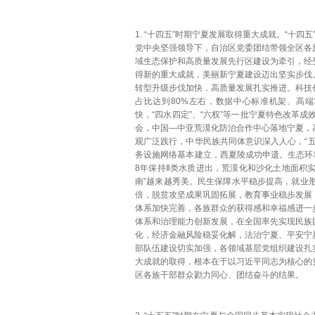
1. “十四五”时期宁夏发展取得重大成就。“十
党中央坚强领导下，自治区党委团结带领全区各
域生态保护和高质量发展先行区建设为牵引，经
得新的重大成就，美丽新宁夏建设迈出坚实步伐
转型升级步伐加快，高质量发展扎实推进。科技
占比达到80%左右，数据中心标准机架、高
快，“四水四定”、“六权”等一批宁夏特色改革
会，中国—中亚荒漠化防治合作中心落地宁夏，
观广泛践行，中华民族共同体意识深入人心，“
务设施网络基本建立，西夏陵成功申遗。生态环
8年保持Ⅱ类水质进出，荒漠化和沙化土地面积实
南”越来越秀美。民生保障水平稳步提高，就业形势
倍，脱贫攻坚成果巩固拓展，教育事业稳步发展
体系加快完善，各族群众的获得感和幸福感进一
体系和治理能力创新发展，在全国率先实现民族
化，经济金融风险稳妥化解，法治宁夏、平安宁
部队伍建设切实加强，各领域基层党组织建设扎
大成就的取得，根本在于以习近平同志为核心的
区各族干部群众勠力同心、团结奋斗的结果。