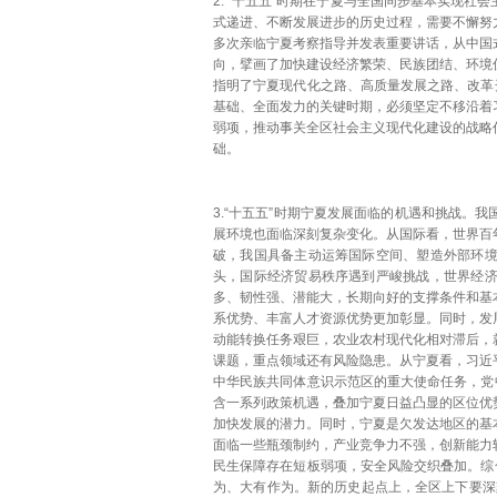
2. “十五五”时期在宁夏与全国同步基本实现
式递进、不断发展进步的历史过程，需要不懈努
多次亲临宁夏考察指导并发表重要讲话，从中国
向，擘画了加快建设经济繁荣、民族团结、环境
指明了宁夏现代化之路、高质量发展之路、改革
基础、全面发力的关键时期，必须坚定不移沿着
弱项，推动事关全区社会主义现代化建设的战略
础。
3.“十五五”时期宁夏发展面临的机遇和挑战。
展环境也面临深刻复杂变化。从国际看，世界百
破，我国具备主动运筹国际空间、塑造外部环
头，国际经济贸易秩序遇到严峻挑战，世界经
多、韧性强、潜能大，长期向好的支撑条件和基
系优势、丰富人才资源优势更加彰显。同时，发
动能转换任务艰巨，农业农村现代化相对滞后，
课题，重点领域还有风险隐患。从宁夏看，习近
中华民族共同体意识示范区的重大使命任务，党
含一系列政策机遇，叠加宁夏日益凸显的区位优
加快发展的潜力。同时，宁夏是欠发达地区的基
面临一些瓶颈制约，产业竞争力不强，创新能力
民生保障存在短板弱项，安全风险交织叠加。综
为、大有作为。新的历史起点上，全区上下要深刻