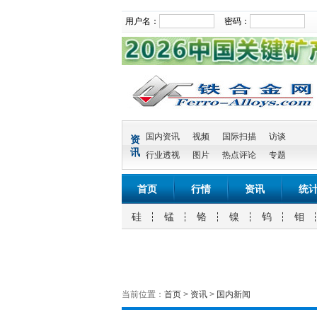
用户名：
密码：
国内资讯
视频
国际扫描
访谈
资
讯
行业透视
图片
热点评论
专题
首页
行情
资讯
统
硅
锰
铬
镍
钨
钼
当前位置：
首页
>
资讯
>
国内新闻