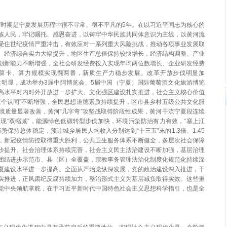
四五”时期是宁夏发展历程中很不寻常、很不平凡的5年。在以习近平同志为核心的
族人民，牢记嘱托、感恩奋进，以铸牢中华民族共同体意识为主线，以黄河流
受住世纪疫情严重冲击，有效应对一系列重大风险挑战，推动各项事业发展取
。经济综合实力大幅提升，地区生产总值保持较快增长，经济结构调整、产业
创新能力不断增强，全社会研发经费投入实现年均两位数增长、企业研发经费
端算卡、算力规模实现翻两番，新质生产力稳步发展。改革开放步伐明显加
成效明显，成功举办3届中阿博览会、5届中国（宁夏）国际葡萄酒文化旅游博览
高水平对内对外开放进一步扩大。文化强区建设扎实推进，社会主义核心价值
五个认同”不断增强，全民思想道德素质持续提升，区市县乡村五级公共文化服
境质量显著改善，黄河“几字弯”攻坚战取得阶段性成果，黄河干流宁夏段连续
现“双缩减”，能源绿色低碳转型步伐加快，环境污染防治有力有效，“塞上江
保持总体稳定，预计城乡居民人均收入分别达到“十三五”末的1.3倍、1.45
，新冠疫情防控取得重大胜利，公共卫生服务体系不断健全，多层次社会保障
步提升。社会治理体系持续完善，社会主义民主法治建设不断加强，基层治理
团结进步示范市、县（区）全覆盖，宗教事务管理法治化制度化规范化持续深
夏建设水平进一步提高。全面从严治党纵深发展，党的政治建设深入推进，干
实推进，正风肃纪反腐持续加力，整治形式主义为基层减负取得实效。这些重
党中央领航掌舵，在于习近平新时代中国特色社会主义思想科学指引，也是全