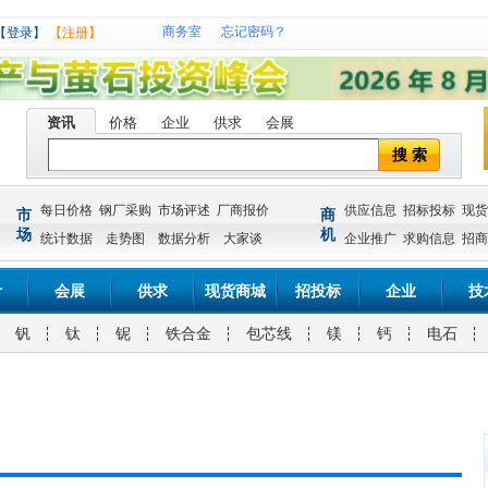
商务室
忘记密码？
【登录】
【注册】
资讯
价格
企业
供求
会展
搜 索
每日价格
钢厂采购
市场评述
厂商报价
供应信息
招标投标
现货
市
商
场
机
统计数据
走势图
数据分析
大家谈
企业推广
求购信息
招商
计
会展
供求
现货商城
招投标
企业
技
钒
钛
铌
铁合金
包芯线
镁
钙
电石