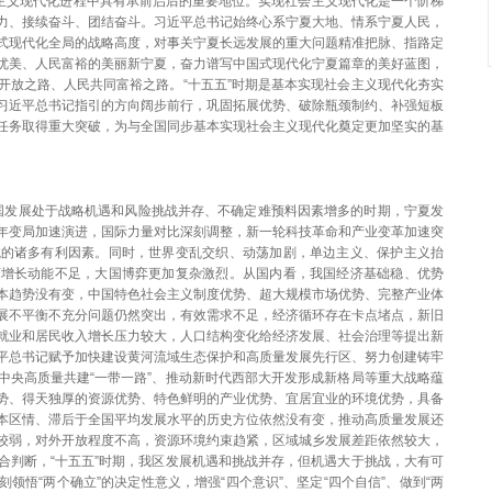
社会主义现代化进程中具有承前启后的重要地位。实现社会主义现代化是一个阶梯
力、接续奋斗、团结奋斗。习近平总书记始终心系宁夏大地、情系宁夏人民，
式现代化全局的战略高度，对事关宁夏长远发展的重大问题精准把脉、指路定
优美、人民富裕的美丽新宁夏，奋力谱写中国式现代化宁夏篇章的美好蓝图，
开放之路、人民共同富裕之路。“十五五”时期是基本实现社会主义现代化夯实
习近平总书记指引的方向阔步前行，巩固拓展优势、破除瓶颈制约、补强短板
任务取得重大突破，为与全国同步基本实现社会主义现代化奠定更加坚实的基
我国发展处于战略机遇和风险挑战并存、不确定难预料因素增多的时期，宁夏发
年变局加速演进，国际力量对比深刻调整，新一轮科技革命和产业变革加速突
境的诸多有利因素。同时，世界变乱交织、动荡加剧，单边主义、保护主义抬
济增长动能不足，大国博弈更加复杂激烈。从国内看，我国经济基础稳、优势
本趋势没有变，中国特色社会主义制度优势、超大规模市场优势、完整产业体
展不平衡不充分问题仍然突出，有效需求不足，经济循环存在卡点堵点，新旧
就业和居民收入增长压力较大，人口结构变化给经济发展、社会治理等提出新
平总书记赋予加快建设黄河流域生态保护和高质量发展先行区、努力创建铸牢
中央高质量共建“一带一路”、推动新时代西部大开发形成新格局等重大战略蕴
势、得天独厚的资源优势、特色鲜明的产业优势、宜居宜业的环境优势，具备
本区情、滞后于全国平均发展水平的历史方位依然没有变，推动高质量发展还
较弱，对外开放程度不高，资源环境约束趋紧，区域城乡发展差距依然较大，
合判断，“十五五”时期，我区发展机遇和挑战并存，但机遇大于挑战，大有可
领悟“两个确立”的决定性意义，增强“四个意识”、坚定“四个自信”、做到“两