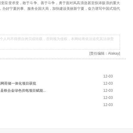
识变应变求变，敢于斗争、善于斗争，勇于面对风高浪急甚至惊涛骇浪的重大
，办好宁夏的事、服务全国大局，加快建设美丽新宁夏，奋力谱写中国式现代
个人均不得擅自拷贝或转载，否则视为侵权，本网站将依法追究其法律责
[责任编辑：Alakay]
12-03
瓦源网荷储一体化项目获批
12-03
县铁合金绿色供电项目赋能...
12-03
12-03
12-03