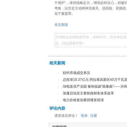
个维护”，保持战略定力，增强必胜信心，积极
考验，以历史主动精神克难关、战风险、迎挑战
化宁夏篇章。
全文阅读
中国铁合金网版权所有，未经许可，任何单位及
任，特此郑重声明！
相关新闻
·
硅钙市场成交承压
·
总投资18.37亿元 阿拉善高新区45万千
·
绿电直供产业园 奏响低碳“能量曲”——兴和
·
加蓬启动其主要铁路财务体系改革
·
电力价格更加看得懂算得清
评论内容
请登录后评论！
登录
注册